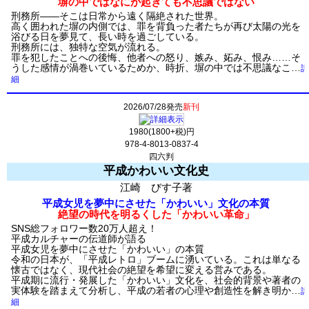
塀の中ではなにが起きても不思議ではない
刑務所――そこは日常から遠く隔絶された世界。
高く囲われた塀の内側では、罪を背負った者たちが再び太陽の光を
浴びる日を夢見て、長い時を過ごしている。
刑務所には、独特な空気が流れる。
罪を犯したことへの後悔、他者への怒り、嫉み、妬み、恨み……そ
うした感情が渦巻いているためか、時折、塀の中では不思議なこ…
詳
細
2026/07/28発売
新刊
1980(1800+税)円
978-4-8013-0837-4
四六判
平成かわいい文化史
江崎 びす子著
平成女児を夢中にさせた「かわいい」文化の本質
絶望の時代を明るくした「かわいい革命」
SNS総フォロワー数20万人超え！
平成カルチャーの伝道師が語る
平成女児を夢中にさせた「かわいい」の本質
令和の日本が、「平成レトロ」ブームに湧いている。これは単なる
懐古ではなく、現代社会の絶望を希望に変える営みである。
平成期に流行・発展した「かわいい」文化を、社会的背景や著者の
実体験を踏まえて分析し、平成の若者の心理や創造性を解き明か…
詳
細