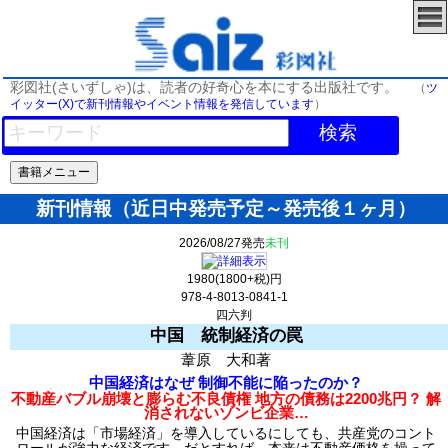
彩図社(さいずしゃ)は、読者の好奇心を本にする出版社です。
（
ツ
イッター(X)で新刊情報やイベント情報を発信しています
）
検索
新刊情報（近日中発売予定～発売後１ヶ月）
2026/08/27発売
未刊
1980(1800+税)円
978-4-8013-0841-1
四六判
中国 統制経済の罠
葦原 大和著
中国経済はなぜ 制御不能に陥ったのか？
不動産バブル崩壊と膨らむ不良債権 地方の債務は2200兆円？ 解
消されないゾンビ企業…
中国経済は「市場経済」を導入しているにしても、共産党のコント