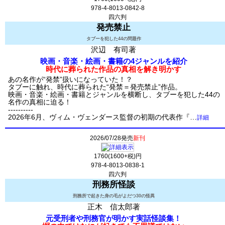
978-4-8013-0842-8
四六判
発売禁止
タブーを犯した44の問題作
沢辺 有司著
映画・音楽・絵画・書籍の4ジャンルを紹介
時代に葬られた作品の真相を解き明かす
あの名作が“発禁”扱いになっていた！？
タブーに触れ、時代に葬られた“発禁＝発売禁止”作品。
映画・音楽・絵画・書籍とジャンルを横断し、タブーを犯した44の
名作の真相に迫る！
----------
2026年6月、ヴィム・ヴェンダース監督の初期の代表作『…
詳細
2026/07/28発売
新刊
1760(1600+税)円
978-4-8013-0838-1
四六判
刑務所怪談
刑務所で起きた身の毛がよだつ30の怪異
正木 信太郎著
元受刑者や刑務官が明かす実話怪談集！