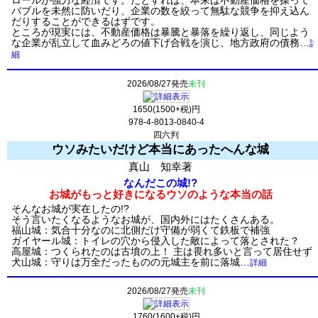
ロールが強力な経済です。だとすれば、本来は不動産価格を操って
バブルを未然に防いだり、企業の数を絞って無駄な競争を抑え込ん
だりすることができるはずです。
ところが現実には、不動産価格は暴騰と暴落を繰り返し、同じよう
な企業が乱立して血みどろの値下げ合戦を演じ、地方政府の債務…
詳
細
2026/08/27発売
未刊
1650(1500+税)円
978-4-8013-0840-4
四六判
ウソみたいだけど本当にあったへんな城
真山 知幸著
なんだこの城!?
お城がもっと好きになるウソのような本当の話
そんなお城が実在したの!?
そう言いたくなるようなお城が、国内外にはたくさんある。
福山城：気合十分なのに北側だけ守備が弱くて鉄板で補強
ガイヤール城：トイレの穴から侵入した敵によって落とされた？
高屋城：つくられたのは古墳の上！ 主は畏れ多いと言って居住せず
犬山城：守りは万全だったものの元城主を前に落城…
詳細
2026/08/27発売
未刊
1760(1600+税)円