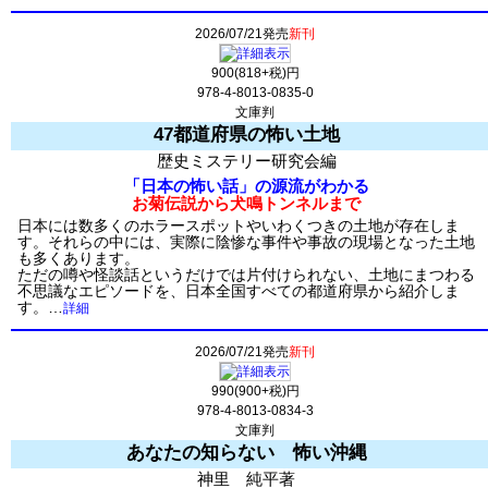
2026/07/21発売
新刊
900(818+税)円
978-4-8013-0835-0
文庫判
47都道府県の怖い土地
歴史ミステリー研究会編
「日本の怖い話」の源流がわかる
お菊伝説から犬鳴トンネルまで
日本には数多くのホラースポットやいわくつきの土地が存在しま
す。それらの中には、実際に陰惨な事件や事故の現場となった土地
も多くあります。
ただの噂や怪談話というだけでは片付けられない、土地にまつわる
不思議なエピソードを、日本全国すべての都道府県から紹介しま
す。…
詳細
2026/07/21発売
新刊
990(900+税)円
978-4-8013-0834-3
文庫判
あなたの知らない 怖い沖縄
神里 純平著