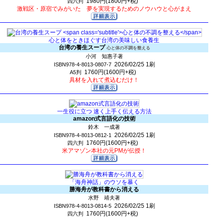
1980円(1800円+税)
四六判
激戦区・原宿でみがいた 夢を実現するためのノウハウと心がまえ
心と体をときほぐす台湾の美味しい食養生
台湾の養生スープ
心と体の不調を整える
小河 知惠子著
2026/02/25
1刷
ISBN978-4-8013-0807-7
1760円(1600円+税)
A5判
具材を入れて煮込むだけ！
一生役に立つ 速く上手く伝える方法
amazon式言語化の技術
鈴木 一成著
2026/02/25
1刷
ISBN978-4-8013-0812-1
1760円(1600円+税)
四六判
米アマゾン本社の元PMが伝授！
「海舟神話」のウソを暴く
勝海舟が教科書から消える
水野 靖夫著
2026/02/25
1刷
ISBN978-4-8013-0814-5
1760円(1600円+税)
四六判