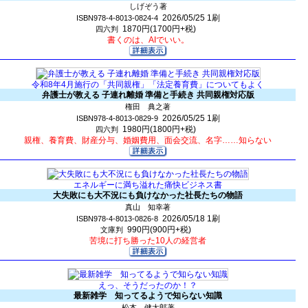
しげぞう著
2026/05/25
1刷
ISBN978-4-8013-0824-4
1870円(1700円+税)
四六判
書くのは、AIでいい。
令和8年4月施行の「共同親権」「法定養育費」についてもよく
弁護士が教える 子連れ離婚 準備と手続き 共同親権対応版
権田 典之著
2026/05/25
1刷
ISBN978-4-8013-0829-9
1980円(1800円+税)
四六判
親権、養育費、財産分与、婚姻費用、面会交流、名字……知らない
エネルギーに満ち溢れた痛快ビジネス書
大失敗にも大不況にも負けなかった社長たちの物語
真山 知幸著
2026/05/18
1刷
ISBN978-4-8013-0826-8
990円(900円+税)
文庫判
苦境に打ち勝った10人の経営者
えっ、そうだったのか！？
最新雑学 知ってるようで知らない知識
松本 健太郎著