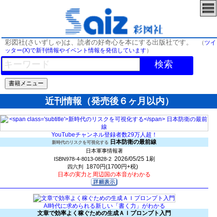
彩図社(さいずしゃ)は、読者の好奇心を本にする出版社です。
（
ツイ
ッター(X)で新刊情報やイベント情報を発信しています
）
検索
近刊情報（発売後６ヶ月以内）
YouTubeチャンネル登録者数29万人超！
日本防衛の最前線
新時代のリスクを可視化する
日本軍事情報著
2026/05/25
1刷
ISBN978-4-8013-0828-2
1870円(1700円+税)
四六判
日本の実力と周辺国の本音がわかる
AI時代に求められる新しい「書く力」がわかる
文章で効率よく稼ぐための生成ＡＩプロンプト入門