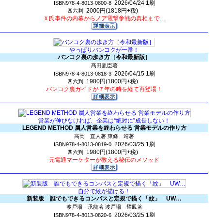
2026/04/24
1刷
ISBN978-4-8013-0800-8
2000円(1818円+税)
四六判
Ｘ氏事件の内幕からノア電撃参戦の真相まで…
やっぱりバンコクが一番！
バンコク裏の歩き方［令和最新版］
髙田胤臣著
2026/04/15
1刷
ISBN978-4-8013-0818-3
1980円(1800円+税)
四六判
バンコク裏ガイドが７年の時を経て再登場！
営業が伸びなければ、企業は“絶対に”成長しない！
LEGEND METHOD 属人営業を終わらせる 営業モデルの作り方
高岡 直人著 東條 靖著
2026/03/25
1刷
ISBN978-4-8013-0819-0
1980円(1800円+税)
四六判
元電通マーケターが教える秘伝のメソッド
自分で紋が描ける！
新装版 誰でもできるコンパスと定規で描く「紋」 UW…
波戸場 承龍著 波戸場 耀鳳著
2026/03/25
1刷
ISBN978-4-8013-0820-6