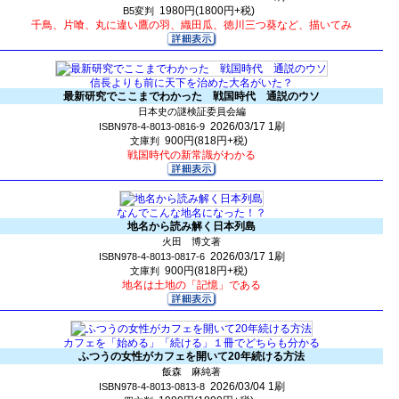
1980円(1800円+税)
B5変判
千鳥、片喰、丸に違い鷹の羽、織田瓜、徳川三つ葵など、描いてみ
信長よりも前に天下を治めた大名がいた？
最新研究でここまでわかった 戦国時代 通説のウソ
日本史の謎検証委員会編
2026/03/17
1刷
ISBN978-4-8013-0816-9
900円(818円+税)
文庫判
戦国時代の新常識がわかる
なんでこんな地名になった！？
地名から読み解く日本列島
火田 博文著
2026/03/17
1刷
ISBN978-4-8013-0817-6
900円(818円+税)
文庫判
地名は土地の「記憶」である
カフェを「始める」「続ける」１冊でどちらも分かる
ふつうの女性がカフェを開いて20年続ける方法
飯森 麻純著
2026/03/04
1刷
ISBN978-4-8013-0813-8