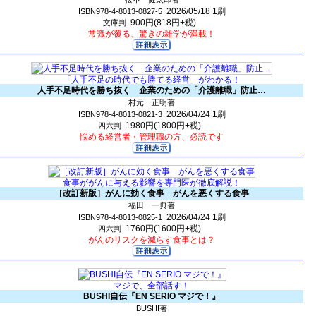
2026/05/18
1刷
ISBN978-4-8013-0827-5
900円(818円+税)
文庫判
常識が覆る、驚きの雑学が満載！
「人手不足の時代でも勝てる経営」がわかる！
人手不足時代を勝ち抜く 企業のための「介護離職」防止…
村元 正明著
2026/04/24
1刷
ISBN978-4-8013-0821-3
1980円(1800円+税)
四六判
悩める経営者・管理職の方、必読です
食事ががんに与える影響を専門医が徹底解説！
［改訂新版］がんに効く食事 がんを悪くする食事
福田 一典著
2026/04/24
1刷
ISBN978-4-8013-0825-1
1760円(1600円+税)
四六判
がんのリスクを減らす食事とは？
マジで、全部話す！
BUSHI自伝『EN SERIO マジで！』
BUSHI著