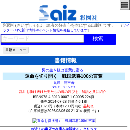
彩図社(さいずしゃ)は、読者の好奇心を本にする出版社です。
（
ツイ
ッター(X)で新刊情報やイベント情報を発信しています
）
検索
書籍情報
男の生き様は言葉に宿る！
運命を切り開く 戦国武将100の言葉
著
丸茂 潤吉
マルモ ジュンキチ
乱世を駆け抜けた男たちの魂の叫びを、解説と共に紹介！
ISBN978-4-8013-0007-1 C0095 224頁
発売:2014-07-28 判形:4-6 1刷
税込1320円（本体1200円+税）
品切れ
（在庫状態は2026/08/06 09:21:31の状況です）
0(y0)t0:k0:s0;j0;(c24;o21)
お近くの書店の在庫を確認する←クリック