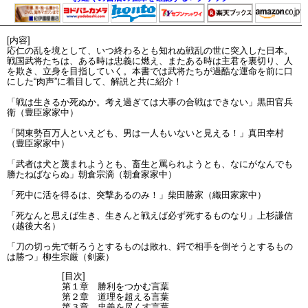
[内容]
応仁の乱を境として、いつ終わるとも知れぬ戦乱の世に突入した日本。
戦国武将たちは、ある時は忠義に燃え、またある時は主君を裏切り、人
を欺き、立身を目指していく。本書では武将たちが過酷な運命を前に口
にした“肉声”に着目して、解説と共に紹介！
「戦は生きるか死ぬか。考え過ぎては大事の合戦はできない」黒田官兵
衛（豊臣家家中）
「関東勢百万人といえども、男は一人もいないと見える！」真田幸村
（豊臣家家中）
「武者は犬と蔑まれようとも、畜生と罵られようとも、なにがなんでも
勝たねばならぬ」朝倉宗滴（朝倉家家中）
「死中に活を得るは、突撃あるのみ！」柴田勝家（織田家家中）
「死なんと思えば生き、生きんと戦えば必ず死するものなり」上杉謙信
（越後大名）
「刀の切っ先で斬ろうとするものは敗れ、鍔で相手を倒そうとするもの
は勝つ」柳生宗厳（剣豪）
[目次]
第１章 勝利をつかむ言葉
第２章 道理を超える言葉
第３章 忠義を尽くす言葉