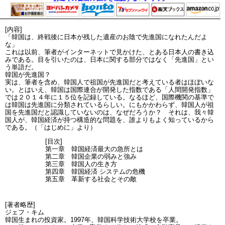
[内容]
「韓国は、終戦後に日本が残した遺産のお陰で先進国になれたんだよ
な」
これは以前、筆者がインターネットで見かけた、とある日本人の書き込
みである。目を引いたのは、日本に関する部分ではなく「先進国」とい
う単語だ。
韓国が先進国？
実は、筆者を含め、韓国人で祖国が先進国だと考えている者はほぼいな
い。とはいえ、韓国は国際連合が開発した指数である「人間開発指数」
では２０１４年に１５位を記録している。なるほど、国際機関の基準で
は韓国は先進国に分類されているらしい。にもかかわらず、韓国人が祖
国を先進国だと認識していないのは、なぜだろうか？ それは、我々韓
国人が、韓国経済が持つ構造的な問題を、誰よりもよく知っているから
である。（「はじめに」より）
[目次]
第一章 韓国経済最大の急所とは
第二章 韓国企業の弱みと強み
第三章 韓国人の生き方
第四章 韓国経済 システムの危機
第五章 革新する社会とその敵
[著者略歴]
ジェフ・キム
韓国生まれの投資家。1997年、韓国科学技術大学校を卒業。