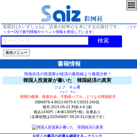
彩図社(さいずしゃ)は、読者の好奇心を本にする出版社です。
（
ツイ
ッター(X)で新刊情報やイベント情報を発信しています
）
検索
書籍情報
現地在住の投資家が経済の最前線より徹底分析！
韓国人投資家が書いた 韓国経済の真実
著
ジェフ キム
ジェフ キム
財閥の横暴、格差社会、不動産バブル…どうなる韓国経済
ISBN978-4-8013-0075-0 C0033 240頁
発売:2015-05-22 判形:4-6 1刷
税込1430円（本体1300円+税）在庫あり
（在庫状態は2026/08/07 09:20:31の状況です）
35(y30)t0:k0:s5;j5;(c116;o116)
お近くの書店の在庫を確認する←クリック