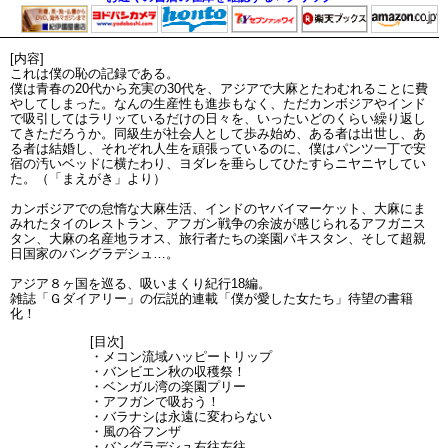
[内容]
これは僕の恥の記録である。
僕は青春の20代から充実の30代を、アジアで大麻とたわむれることに費
やしてしまった。なんの生産性も進歩もなく、ただカンボジアやインド
で吸引してはラリッているだけの日々を、いったいどのくらい繰り返し
てきただろうか。同級生が社会人として歩み始め、ある者は出世し、あ
る者は結婚し、それぞれ人生を頑張っているのに、僕はパンツ一丁で安
宿の汚いベッドに横たわり、ヨダレを垂らしてひたすらニヤニヤしてい
た。（「まえがき」より）
カンボジアでの怠惰な大麻生活、インドのヤバイマーケット、大麻にま
みれたタイのレストラン、アフガン戦争の余波が感じられるアフガニス
タン、大麻の名産地ラオス、旅行者たちの楽園パキスタン、そして超親
日国家のバングラデシュ…。
アジア８ヶ国を巡る、吸いまくり紀行18編。
雑誌「Ｇダイアリー」の伝説的連載「僕が愛した女たち」待望の書籍
化！
[目次]
・メコン流域ハッピートリップ
・バンビエン秋の収穫祭！
・ベンガル湾の楽園プリー
・アフガンで吸おう！
・バラナシは永遠に変わらない
・風の谷フンザ
・バングラデシュ右往左往