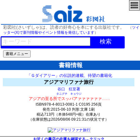
彩図社(さいずしゃ)は、読者の好奇心を本にする出版社です。
（
ツイ
ッター(X)で新刊情報やイベント情報を発信しています
）
検索
書籍情報
「Ｇダイアリー」の伝説的連載、待望の書籍化
アジアマリファナ旅行
著
谷口 狂至
タニグチ キョウジ
アジアの至る所でスッパアァァァァァァ……
ISBN978-4-8013-0081-1 C0195 256頁
発売:2015-06-10 判形:文庫 1刷
税込713円（本体648円+税）在庫あり
（在庫状態は2026/08/06 09:21:31の状況です）
465(y49)t0:k0:s416;j416;(c577;o877)
お近くの書店の在庫を確認する←クリック