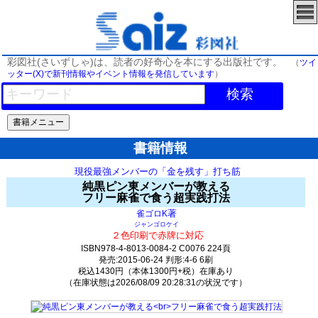
彩図社(さいずしゃ)は、読者の好奇心を本にする出版社です。
（
ツイ
ッター(X)で新刊情報やイベント情報を発信しています
）
検索
書籍情報
現役最強メンバーの「金を残す」打ち筋
純黒ピン東メンバーが教える
フリー麻雀で食う超実践打法
著
雀ゴロK
ジャンゴロケイ
２色印刷で赤牌に対応
ISBN978-4-8013-0084-2 C0076 224頁
発売:2015-06-24 判形:4-6 6刷
税込1430円（本体1300円+税）在庫あり
（在庫状態は2026/08/09 20:28:31の状況です）
897(y696)t0:k0:s201;j201;(c3258;o3008)