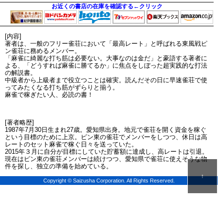
お近くの書店の在庫を確認する←クリック
[内容]
著者は、一般のフリー雀荘において「最高レート」と呼ばれる東風戦ピ
ン雀荘に務めるメンバー。
「麻雀に綺麗な打ち筋は必要ない。大事なのは金だ」と豪語する著者に
よる、「どうすれば麻雀に勝てるか」に焦点をしぼった超実践的な打法
の解説書。
中級者から上級者まで役立つことは確実。読んだその日に早速雀荘で使
ってみたくなる打ち筋がずらりと揃う。
麻雀で稼ぎたい人、必読の書！
[著者略歴]
1987年7月30日生まれ27歳。愛知県出身。地元で雀荘を開く資金を稼ぐ
という目標のために上京。ピン東の雀荘でメンバーをしつつ、休日は高
レートのセット麻雀で稼ぐ日々を送っていた。
2015年３月に自分が目標にしていた貯蓄額に達成し、高レートは引退。
現在はピン東の雀荘メンバーは続けつつ、愛知県で雀荘に使えそうな物
件を探し、独立の準備を始めている。
↑
Copyright © Saizusha Corporation. All Rights Reserved.