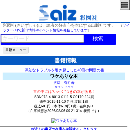
彩図社(さいずしゃ)は、読者の好奇心を本にする出版社です。
（
ツイ
ッター(X)で新刊情報やイベント情報を発信しています
）
検索
書籍情報
深刻なトラブルを引き起こした40冊の問題の書
ワケありな本
著
沢辺 有司
サワベ ユウジ
世の中には“いわく”つきの本がある！
ISBN978-4-8013-0111-5 C0170 224頁
発売:2015-11-10 判形:文庫 1刷
税込681円（本体619円+税）在庫あり
（在庫状態は2026/08/06 09:21:31の状況です）
637(y127)t0:k0:s510;j510;(c600;o800)
お近くの書店の在庫を確認する←クリック