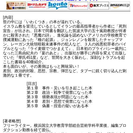
[内容]
世の中には「いわくつき」の本が溢れている。
イスラム教を冒涜しているとしてイランの最高指導者から作者に「死刑
宣告」が出され、日本で同書を翻訳した筑波大学の五十嵐助教授が何者
かに殺害された『悪魔の詩』、進化論を認めないアメリカの学校教育で
撲滅運動にあった『種の起源』、ジョンレノンを殺害したチャップマ
ン、レーガン大統領暗殺未遂事件の犯人など、３人の凶悪犯罪者のバイ
ブルとなった『ライ麦畑でつかまえて』、日本初のプライバシー裁判に
なった三島由紀夫の『宴のあと』、出版社が勝手に内容を変えて出版し
ていた『華氏451度』など、世間を大きく賑わし、深刻なトラブルを起
こした書籍を40冊紹介。
本も面白いが、その裏側はもっと興味深い！
差別、政治的封殺、思想、宗教、弾圧など、タブーに鋭く切り込んだ刺
激的な１冊です。
[目次]
第１章 事件・災いを引き起こした本
第２章 政治・戦争で発禁になった本
第３章 猥褻表現が問題になった本
第４章 差別・思想で発禁になった本
第５章 偽書・捏造の疑いがある本
[著者略歴]
フリーライター。横浜国立大学教育学部総合芸術学科卒業後、編集プロ
ダクション勤務を経て渡仏。