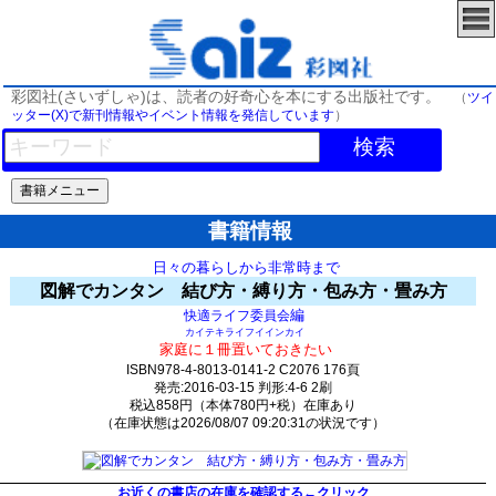
彩図社(さいずしゃ)は、読者の好奇心を本にする出版社です。
（
ツイ
ッター(X)で新刊情報やイベント情報を発信しています
）
検索
書籍情報
日々の暮らしから非常時まで
図解でカンタン 結び方・縛り方・包み方・畳み方
編
快適ライフ委員会
カイテキライフイインカイ
家庭に１冊置いておきたい
ISBN978-4-8013-0141-2 C2076 176頁
発売:2016-03-15 判形:4-6 2刷
税込858円（本体780円+税）在庫あり
（在庫状態は2026/08/07 09:20:31の状況です）
1024(y820)t0:k0:s197;j204;(c2126)
お近くの書店の在庫を確認する←クリック