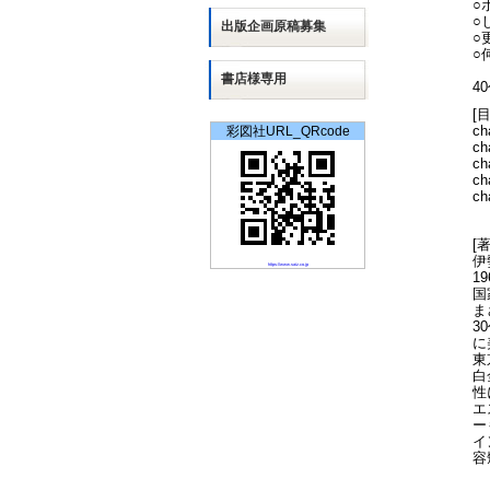
○
○
出版
企画
原稿募集
○
○
書店様専用
4
[
c
彩図社URL_QRcode
c
c
c
c
[
伊
https://www.saiz.co.jp
1
国
ま
3
に
東
白
性
エ
ー
イ
容