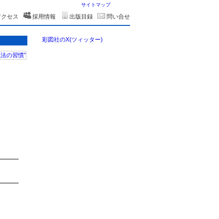
サイトマップ
アクセス
採用情報
出版目録
問い合せ
彩図社のX(ツィッター)