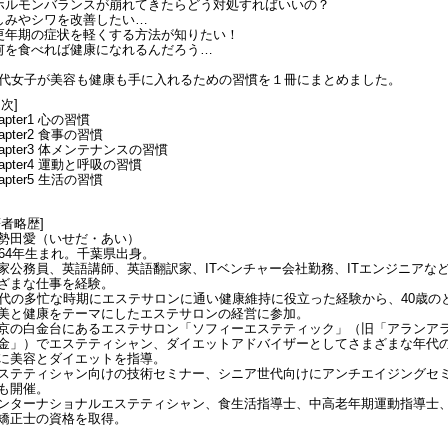
ホルモンバランスが崩れてきたらどう対処すればいいの？
しみやシワを改善したい…
更年期の症状を軽くする方法が知りたい！
何を食べれば健康になれるんだろう…
0代女子が美容も健康も手に入れるための習慣を１冊にまとめました。
目次]
hapter1 心の習慣
hapter2 食事の習慣
hapter3 体メンテナンスの習慣
hapter4 運動と呼吸の習慣
hapter5 生活の習慣
著者略歴]
勢田愛（いせだ・あい）
964年生まれ。千葉県出身。
家公務員、英語講師、英語翻訳家、ITベンチャー会社勤務、ITエンジニアな
ざまな仕事を経験。
0代の多忙な時期にエステサロンに通い健康維持に役立った経験から、40歳の
美と健康をテーマにしたエステサロンの経営に参加。
京の白金台にあるエステサロン「ソフィーエステティック」（旧「アランア
金」）でエステティシャン、ダイエットアドバイザーとしてさまざまな年代
に美容とダイエットを指導。
ステティシャン向けの技術セミナー、シニア世代向けにアンチエイジングセ
も開催。
ンターナショナルエステティシャン、食生活指導士、中高老年期運動指導士
矯正士の資格を取得。