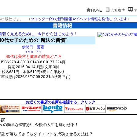
HOME
会社案内
る出版社です。
（
ツイッター(X)で新刊情報やイベント情報を発信しています
）
書籍情報
歳若く見えるために、今日からはじめよう！
40代女子のための“魔法の習慣”
著
伊勢田 愛
イセダ アイ
40代は美容と健康の勝負どころ
ISBN978-4-8013-0143-6 C0177 224頁
発売:2016-04-14 判形:文庫 3刷
税込681円（本体619円+税）在庫あり
庫状態は2026/08/07 09:20:31の状況です）
1667(y153)t0:k0:s1514;j1514;(c1005;o2121)
お近くの書店の在庫を確認する←クリック
内容]
々の簡単な習慣が、今後の人生を輝かせる！
代謝が落ちてきてもダイエットを成功させる方法は？