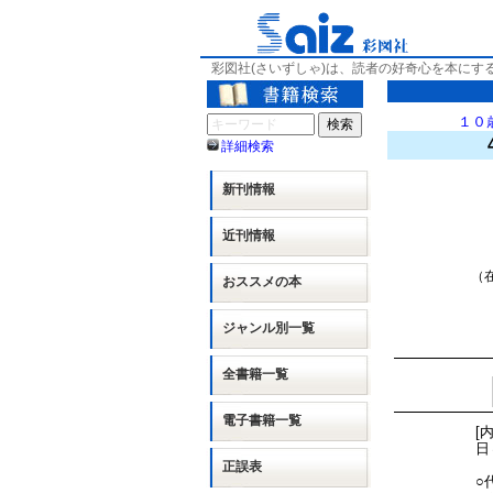
彩図社(さいずしゃ)は、読者の好奇心を本にす
１０
詳細検索
新刊情報
近刊情報
（在
おススメの本
ジャンル別
一覧
全書籍一覧
電子書籍一覧
[
日
正誤表
○