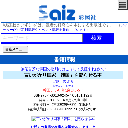
彩図社(さいずしゃ)は、読者の好奇心を本にする出版社です。
（
ツイ
ッター(X)で新刊情報やイベント情報を発信しています
）
検索
書籍情報
無茶苦茶な韓国の批判にはこうして反証すればいい
言いがかり国家「韓国」を黙らせる本
著
宮越 秀雄
ミヤコシ ヒデオ
韓国、いい加減にしろ！
ISBN978-4-8013-0245-7 C0131 192頁
発売:2017-07-14 判形:文庫 1刷
税込693円（本体630円+税）在庫あり
（在庫状態は2026/08/06 09:21:31の状況です）
903(y64)t0:k0:s839;j839;(c848;o748)
お近くの書店の在庫を確認する←クリック