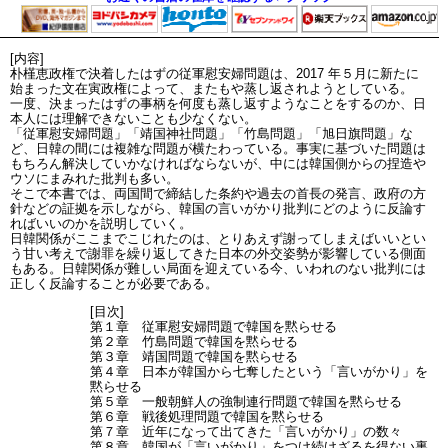
[内容]
朴槿恵政権で決着したはずの従軍慰安婦問題は、2017 年５月に新たに
始まった文在寅政権によって、またもや蒸し返されようとしている。
一度、決まったはずの事柄を何度も蒸し返すようなことをするのか、日
本人には理解できないことも少なくない。
「従軍慰安婦問題」「靖国神社問題」「竹島問題」「旭日旗問題」な
ど、日韓の間には複雑な問題が横たわっている。事実に基づいた問題は
もちろん解決していかなければならないが、中には韓国側からの捏造や
ウソにまみれた批判も多い。
そこで本書では、両国間で締結した条約や過去の首長の発言、政府の方
針などの証拠を示しながら、韓国の言いがかり批判にどのように反論す
ればいいのかを説明していく。
日韓関係がここまでこじれたのは、とりあえず謝ってしまえばいいとい
う甘い考えで謝罪を繰り返してきた日本の外交姿勢が影響している側面
もある。日韓関係が難しい局面を迎えている今、いわれのない批判には
正しく反論することが必要である。
[目次]
第１章 従軍慰安婦問題で韓国を黙らせる
第２章 竹島問題で韓国を黙らせる
第３章 靖国問題で韓国を黙らせる
第４章 日本が韓国から七奪したという「言いがかり」を
黙らせる
第５章 一般朝鮮人の強制連行問題で韓国を黙らせる
第６章 戦後処理問題で韓国を黙らせる
第７章 近年になって出てきた「言いがかり」の数々
第８章 韓国が「言いがかり」をつけ続けざるを得ない裏