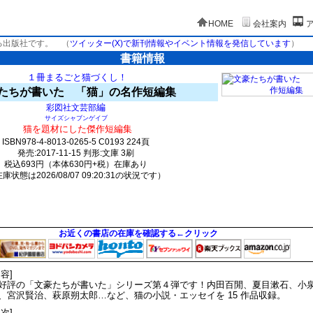
HOME
会社案内
る出版社です。
（
ツイッター(X)で新刊情報やイベント情報を発信しています
）
書籍情報
１冊まるごと猫づくし！
たちが書いた 「猫」の名作短編集
編
彩図社文芸部
サイズシャブンゲイブ
猫を題材にした傑作短編集
ISBN978-4-8013-0265-5 C0193 224頁
発売:2017-11-15 判形:文庫 3刷
税込693円（本体630円+税）在庫あり
庫状態は2026/08/07 09:20:31の状況です）
441(y195)t0:k0:s236;j246;(c1041;o751)
お近くの書店の在庫を確認する←クリック
内容]
好評の「文豪たちが書いた」シリーズ第４弾です！内田百閒、夏目漱石、小
、宮沢賢治、萩原朔太郎…など、猫の小説・エッセイを 15 作品収録。
目次]