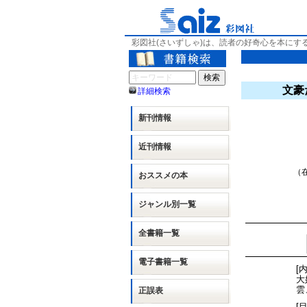
彩図社(さいずしゃ)は、読者の好奇心を本にす
文豪
詳細検索
新刊情報
近刊情報
（在
おススメの本
ジャンル別
一覧
全書籍一覧
電子書籍一覧
[
大
雲
正誤表
[