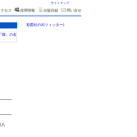
サイトマップ
アクセス
採用情報
出版目録
問い合せ
彩図社のX(ツィッター)
泉八