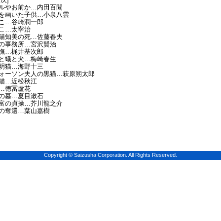
ルやお前か…内田百閒
を画いた子供…小泉八雲
こ…谷崎潤一郎
こ…太宰治
猫知美の死…佐藤春夫
の事務所…宮沢賢治
撫…梶井基次郎
と蟻と犬…梅崎春生
明猫…海野十三
ォーソン夫人の黒猫…萩原朔太郎
猫…近松秋江
…徳冨蘆花
の墓…夏目漱石
富の貞操…芥川龍之介
の奪還…葉山嘉樹
Copyright © Saizusha Corporation. All Rights Reserved.