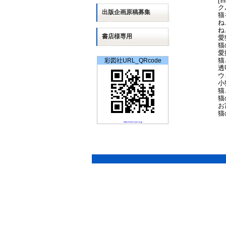
ク
出版
企画
原稿募集
猫
ね
ね
書店様専用
愛
猫
愛
猫
彩図社URL_QRcode
透
ウ
小
猫
猫
お
猫
https://www.saiz.co.jp