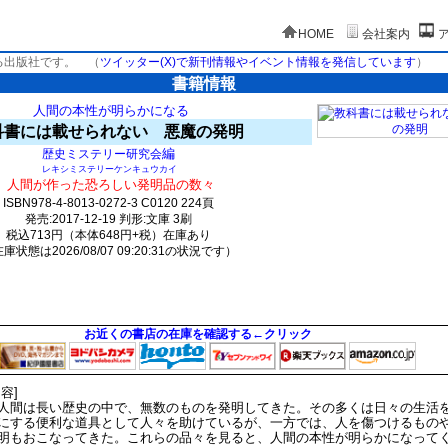
HOME
会社案内
る出版社です。
（
ツイッター(X)で新刊情報やイベント情報を発信しています
）
書籍情報
人間の本性が明らかになる
科書には載せられない 悪魔の発明
編
歴史ミステリー研究会
レキシミステリーケンキュウカイ
人間が作った恐ろしい発明品の数々
ISBN978-4-8013-0272-3 C0120 224頁
発売:2017-12-19 判形:文庫 3刷
税込713円（本体648円+税）在庫あり
庫状態は2026/08/07 09:20:31の状況です）
1415(y74)t0:k0:s1340;j1341;(c753;o953)
お近くの書店の在庫を確認する←クリック
内容]
間は長い歴史の中で、無数のものを発明してきた。その多くは日々の生活
にする便利な道具として人々を助けているが、一方では、人を傷つけるもの
明もおこなってきた。これらの品々を見ると、人間の本性が明らかになって