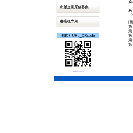
る
果
出版
企画
原稿募集
あ
〈
書店様専用
[
第
第
第
彩図社URL_QRcode
第
第
https://www.saiz.co.jp