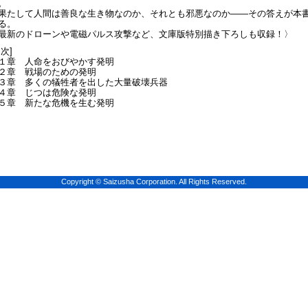
。
たして人間は善良な生き物なのか、それとも邪悪なのか――その答えが本
る。
最新のドローンや電磁パルス攻撃など、文庫版特別描き下ろしも収録！〉
目次]
１章 人命をおびやかす発明
２章 戦場のための発明
３章 多くの犠牲者を出した大量破壊兵器
４章 じつは危険な発明
５章 新たな危機を生む発明
Copyright © Saizusha Corporation. All Rights Reserved.