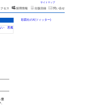
サイトマップ
アクセス
採用情報
出版目録
問い合せ
彩図社のX(ツィッター)
を豊
や、
く