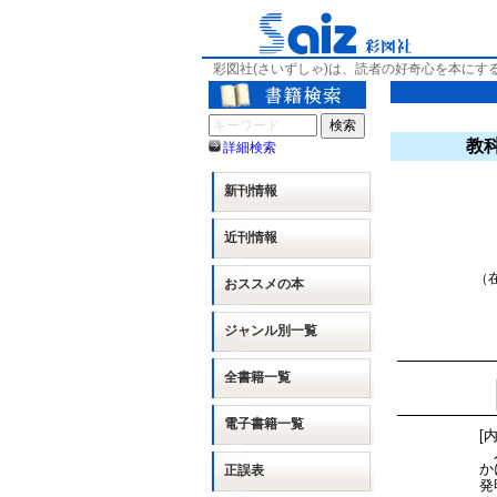
彩図社(さいずしゃ)は、読者の好奇心を本にす
教
詳細検索
新刊情報
近刊情報
（在
おススメの本
ジャンル別
一覧
全書籍一覧
電子書籍一覧
[
人
か
正誤表
発