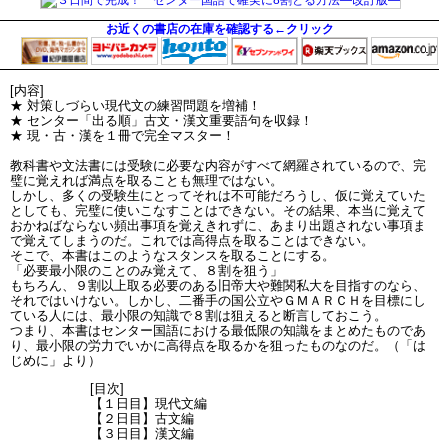
お近くの書店の在庫を確認する←クリック
[内容]
★ 対策しづらい現代文の練習問題を増補！
★ センター「出る順」古文・漢文重要語句を収録！
★ 現・古・漢を１冊で完全マスター！
教科書や文法書には受験に必要な内容がすべて網羅されているので、完
璧に覚えれば満点を取ることも無理ではない。
しかし、多くの受験生にとってそれは不可能だろうし、仮に覚えていた
としても、完璧に使いこなすことはできない。その結果、本当に覚えて
おかねばならない頻出事項を覚えきれずに、あまり出題されない事項ま
で覚えてしまうのだ。これでは高得点を取ることはできない。
そこで、本書はこのようなスタンスを取ることにする。
「必要最小限のことのみ覚えて、８割を狙う」
もちろん、９割以上取る必要のある旧帝大や難関私大を目指すのなら、
それではいけない。しかし、二番手の国公立やＧＭＡＲＣＨを目標にし
ている人には、最小限の知識で８割は狙えると断言しておこう。
つまり、本書はセンター国語における最低限の知識をまとめたものであ
り、最小限の労力でいかに高得点を取るかを狙ったものなのだ。（「は
じめに」より）
[目次]
【１日目】現代文編
【２日目】古文編
【３日目】漢文編