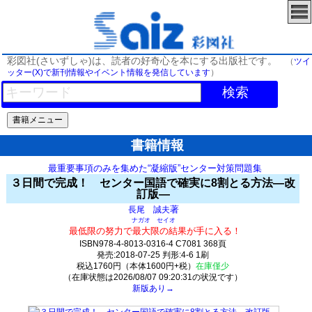
彩図社(さいずしゃ)は、読者の好奇心を本にする出版社です。
（
ツイ
ッター(X)で新刊情報やイベント情報を発信しています
）
検索
書籍情報
最重要事項のみを集めた“凝縮版”センター対策問題集
３日間で完成！ センター国語で確実に8割とる方法―改
訂版―
著
長尾 誠夫
ナガオ セイオ
最低限の努力で最大限の結果が手に入る！
ISBN978-4-8013-0316-4 C7081 368頁
発売:2018-07-25 判形:4-6 1刷
税込1760円（本体1600円+税）
在庫僅少
（在庫状態は2026/08/07 09:20:31の状況です）
新版あり→
118(y11)t0:k0:s107;j107;(c428)