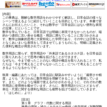
[内容]
この事典は、難解な数学用語をわかりやすく解説し、日常会話の様々な
シーンで使えるように紹介していくことを目的としています。本書で皆
さんにお伝えしたいこと、それは数学が「日常会話にはない便利な表現
の宝庫」だということです。
数学を学んでいると、日常言語では明確に表現できなかったものが、端
的かつ適切に言い表せる概念・用語に満ちていることに気づかされま
す。数学は抽象的思考に大変特化した学問であり、その中には日常なん
となくあいまいな表現をして済ませてしまうものにも、明確に定義され
た便利な概念が用意されています。
数学用語に限らず、哲学用語や「外来語であるカタカナ語」を日常会話
に取り入れることで思考の幅を拡げることができます。
なぜなら、今まで使ったことのない用語や概念を取り入れることで、私
たちは「今まで考えることすらなかったこと」について考えることがで
きるようになるからです。
執筆・編纂にあたっては、日常会話に馴染みやすいように「厳密さや精
度」よりも「大づかみに数学用語を理解できること」を重視していま
す。また、どのような場面で使えるのかがわかるように、それぞれの数
学用語に使用例を載せています。さらに、数学用語だけにとどまらず、
単位・尺度に関する便利な用語にも裾野を拡げて紹介していきます。
（「はじめに」より）
[目次]
第１章 グラフ・代数に関する用語
狭義の増加・減少／カテナリー曲線／依存領域／対数関数