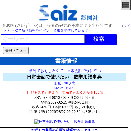
彩図社(さいずしゃ)は、読者の好奇心を本にする出版社です。
（
ツイ
ッター(X)で新刊情報やイベント情報を発信しています
）
検索
書籍情報
便利でおもしろくて、日常会話で役に立つ
日常会話で使いたい 数学用語事典
著
上原 博明
ウエハラ ヒロアキ
ビジネスでも使える、文系でもよくわかる133語
ISBN978-4-8013-0353-9 C0095 256頁
発売:2019-02-15 判形:4-6 1刷
税込1430円（本体1300円+税）在庫あり
（在庫状態は2026/08/07 09:20:31の状況です）
554(y184)t0:k0:s370;j370;(c312;o1812)
お近くの書店の在庫を確認する←クリック