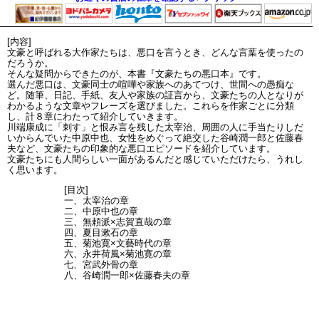
[内容]
文豪と呼ばれる大作家たちは、悪口を言うとき、どんな言葉を使ったの
だろうか。
そんな疑問からできたのが、本書『文豪たちの悪口本』です。
選んだ悪口は、文豪同士の喧嘩や家族へのあてつけ、世間への愚痴な
ど。随筆、日記、手紙、友人や家族の証言から、文豪たちの人となりが
わかるような文章やフレーズを選びました。これらを作家ごとに分類
し、計８章にわたって紹介していきます。
川端康成に「刺す」と恨み言を残した太宰治、周囲の人に手当たりしだ
いからんでいた中原中也、女性をめぐって絶交した谷崎潤一郎と佐藤春
夫など、文豪たちの印象的な悪口エピソードを紹介しています。
文豪たちにも人間らしい一面があるんだと感じていただけたら、うれし
く思います。
[目次]
一、太宰治の章
二、中原中也の章
三、無頼派×志賀直哉の章
四、夏目漱石の章
五、菊池寛×文藝時代の章
六、永井荷風×菊池寛の章
七、宮武外骨の章
八、谷崎潤一郎×佐藤春夫の章