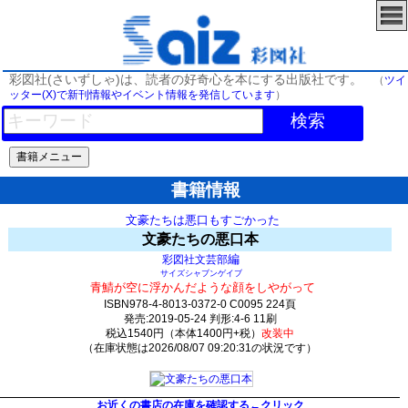
彩図社(さいずしゃ)は、読者の好奇心を本にする出版社です。
（
ツイ
ッター(X)で新刊情報やイベント情報を発信しています
）
検索
書籍情報
文豪たちは悪口もすごかった
文豪たちの悪口本
編
彩図社文芸部
サイズシャブンゲイブ
青鯖が空に浮かんだような顔をしやがって
ISBN978-4-8013-0372-0 C0095 224頁
発売:2019-05-24 判形:4-6 11刷
税込1540円（本体1400円+税）
改装中
（在庫状態は2026/08/07 09:20:31の状況です）
26(y0)t0:k9:s0;j26;(c1430;o3430)
お近くの書店の在庫を確認する←クリック