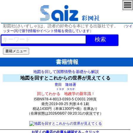
彩図社(さいずしゃ)は、読者の好奇心を本にする出版社です。
（
ツイ
ッター(X)で新刊情報やイベント情報を発信しています
）
検索
書籍情報
地図を回して国際情勢を基礎から解説
地図を回すとこれからの世界が見えてくる
著
豊田 隆雄
トヨダ タカオ
回してわかる 地政学の新常識！
ISBN978-4-8013-0393-5 C0031 208頁
発売:2019-09-25 判形:4-6 1刷
税込1430円（本体1300円+税）在庫あり
（在庫状態は2026/08/07 09:20:31の状況です）
268(y175)t0:k0:s93;j93;(c54;o14)
お近くの書店の在庫を確認する←クリック