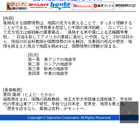
[内容]
複雑化する国際情勢は、地図の見方を変えることで、すっきり理解する
ことができる。「台湾有事を想定した中国の海洋戦略」「ロシアにとっ
て北方領土は核戦略の重要拠点」「過熱する米中露による北極圏争奪
戦」「 石油を欲してアメリカの裏庭に進出した中国」など、23の項目か
ら、現役の社会科教師が国際情勢の今を解説。当事国の視点や歴史・地
理を踏まえた視点で地図を眺めれば、国際情勢の理解が深まる。
[目次]
第一章 東アジアの地政学
第二章 ロシアの地政学
第三章 欧米の地政学
第四章 中東の地政学
[著者略歴]
豊田 隆雄（とよだ・たかお）
福島県生まれ。現職の高校教師。埼玉大学大学院修士課程修了。学生時
代の専攻は東アジア研究。学校では日本史、世界史、地理を教える。
「歴史を語るなら、最後は史料」がモットー。
↑
Copyright © Saizusha Corporation. All Rights Reserved.