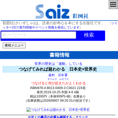
彩図社(さいずしゃ)は、読者の好奇心を本にする出版社です。
（
ツイ
ッター(X)で新刊情報やイベント情報を発信しています
）
検索
書籍情報
世界の歴史は「連動」している
つなげてみれば超わかる 日本史×世界史
著
森村 宗冬
モリムラ ムネフユ
つなげると何が起きたかよくわかる
ISBN978-4-8013-0409-3 C0021 224頁
発売:2019-10-25 判形:4-6 4刷
税込1000円（本体909円+税）在庫あり
（在庫状態は2026/08/07 09:20:31の状況です）
496(y289)t0:k0:s207;j207;(c240)
お近くの書店の在庫を確認する←クリック