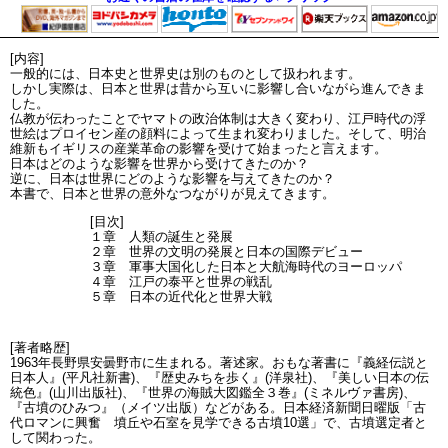
[内容]
一般的には、日本史と世界史は別のものとして扱われます。
しかし実際は、日本と世界は昔から互いに影響し合いながら進んできま
した。
仏教が伝わったことでヤマトの政治体制は大きく変わり、江戸時代の浮
世絵はプロイセン産の顔料によって生まれ変わりました。そして、明治
維新もイギリスの産業革命の影響を受けて始まったと言えます。
日本はどのような影響を世界から受けてきたのか？
逆に、日本は世界にどのような影響を与えてきたのか？
本書で、日本と世界の意外なつながりが見えてきます。
[目次]
１章 人類の誕生と発展
２章 世界の文明の発展と日本の国際デビュー
３章 軍事大国化した日本と大航海時代のヨーロッパ
４章 江戸の泰平と世界の戦乱
５章 日本の近代化と世界大戦
[著者略歴]
1963年長野県安曇野市に生まれる。著述家。おもな著書に『義経伝説と
日本人』(平凡社新書)、『歴史みちを歩く』(洋泉社)、『美しい日本の伝
統色』(山川出版社)、『世界の海賊大図鑑全３巻』(ミネルヴァ書房)、
『古墳のひみつ』（メイツ出版）などがある。日本経済新聞日曜版「古
代ロマンに興奮 墳丘や石室を見学できる古墳10選」で、古墳選定者と
して関わった。