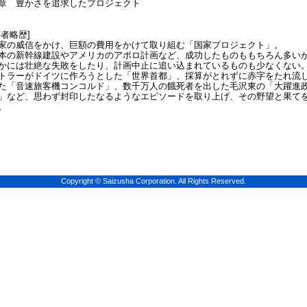
章 豊かさを追求したプロジェクト
著者略歴]
家の威信をかけ、巨額の費用をかけて取り組む「国家プロジェクト」。
本の新幹線建設やアメリカのアポロ計画など、成功したものももちろん多い
かには壮絶な失敗をしたり、計画中止に追い込まれているものも少なくない
トラーがドイツに作ろうとした「世界首都」、採算がとれずに赤字をたれ流
た「音速旅客機コンコルド」、数千万人の餓死者を出した毛沢東の「大躍進
」など、思わず封印したなるようなエピソードを取り上げ、その野望と果て
。
Copyright © Saizusha Corporation. All Rights Reserved.