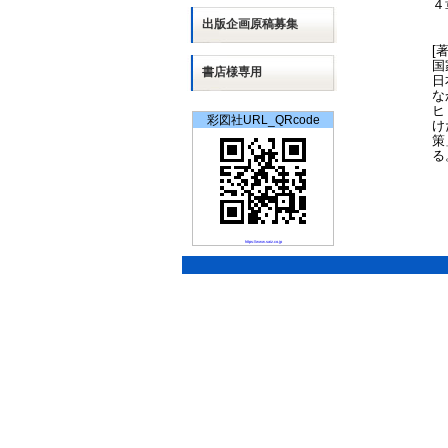
４
出版
企画
原稿募集
[
国
書店様専用
日
な
ヒ
彩図社URL_QRcode
け
策
る
https://www.saiz.co.jp