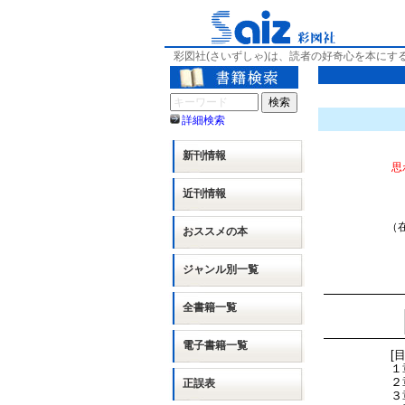
彩図社(さいずしゃ)は、読者の好奇心を本にす
詳細検索
新刊情報
思
近刊情報
（在
おススメの本
ジャンル別
一覧
全書籍一覧
電子書籍一覧
[
１
２
正誤表
３