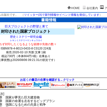
HOME
会社案内
る出版社です。
（
ツイッター(X)で新刊情報やイベント情報を発信しています
）
書籍情報
巨大プロジェクトの野望と果て
封印された国家プロジェクト
編
歴史ミステリー研究会
レキシミステリーケンキュウカイ
わず封印したくなるような頓挫や失敗の数々
ISBN978-4-8013-0433-8 C0120 224頁
発売:2020-02-10 判形:文庫 1刷
税込730円（本体664円+税）在庫あり
庫状態は2026/08/06 09:21:31の状況です）
1842(y65)t0:k0:s1776;j1777;(c2267;o4427)
お近くの書店の在庫を確認する←クリック
目次]
章 国家が夢見た巨大建造物
章 国家の命運を左右するビッグプラン
章 強国になるための兵器と戦争