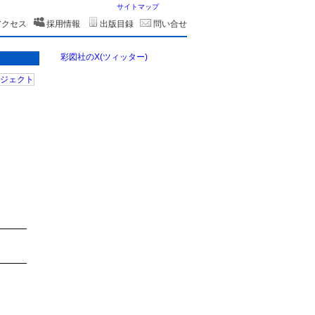
サイトマップ
アクセス
採用情報
出版目録
問い合せ
彩図社のX(ツィッター)