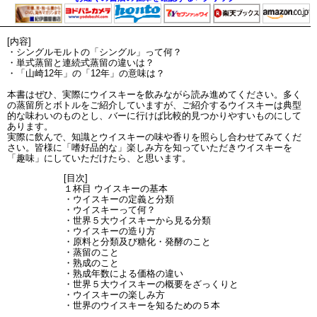
[内容]
・シングルモルトの「シングル」って何？
・単式蒸留と連続式蒸留の違いは？
・「山崎12年」の「12年」の意味は？
本書はぜひ、実際にウイスキーを飲みながら読み進めてください。多く
の蒸留所とボトルをご紹介していますが、ご紹介するウイスキーは典型
的な味わいのものとし、バーに行けば比較的見つかりやすいものにして
あります。
実際に飲んで、知識とウイスキーの味や香りを照らし合わせてみてくだ
さい。皆様に「嗜好品的な」楽しみ方を知っていただきウイスキーを
「趣味」にしていただけたら、と思います。
[目次]
１杯目 ウイスキーの基本
・ウイスキーの定義と分類
・ウイスキーって何？
・世界５大ウイスキーから見る分類
・ウイスキーの造り方
・原料と分類及び糖化・発酵のこと
・蒸留のこと
・熟成のこと
・熟成年数による価格の違い
・世界５大ウイスキーの概要をざっくりと
・ウイスキーの楽しみ方
・世界のウイスキーを知るための５本