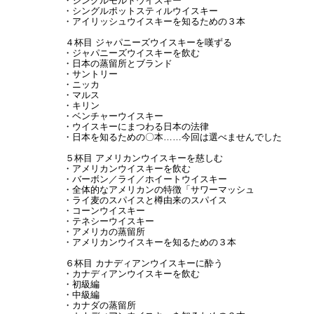
・シングルモルトウイスキー
・シングルポットスティルウイスキー
・アイリッシュウイスキーを知るための３本
４杯目 ジャパニーズウイスキーを嘆ずる
・ジャパニーズウイスキーを飲む
・日本の蒸留所とブランド
・サントリー
・ニッカ
・マルス
・キリン
・ベンチャーウイスキー
・ウイスキーにまつわる日本の法律
・日本を知るための〇本……今回は選べませんでした
５杯目 アメリカンウイスキーを慈しむ
・アメリカンウイスキーを飲む
・バーボン／ライ／ホイートウイスキー
・全体的なアメリカンの特徴「サワーマッシュ
・ライ麦のスパイスと樽由来のスパイス
・コーンウイスキー
・テネシーウイスキー
・アメリカの蒸留所
・アメリカンウイスキーを知るための３本
６杯目 カナディアンウイスキーに酔う
・カナディアンウイスキーを飲む
・初級編
・中級編
・カナダの蒸留所