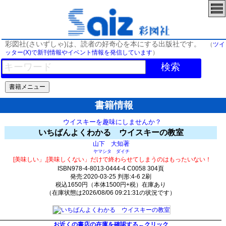
彩図社(さいずしゃ)は、読者の好奇心を本にする出版社です。
（
ツイ
ッター(X)で新刊情報やイベント情報を発信しています
）
検索
書籍情報
ウイスキーを趣味にしませんか？
いちばんよくわかる ウイスキーの教室
著
山下 大知
ヤマシタ ダイチ
[美味しい」,[美味しくない」だけで終わらせてしまうのはもったいない！
ISBN978-4-8013-0444-4 C0058 304頁
発売:2020-03-25 判形:4-6 2刷
税込1650円（本体1500円+税）在庫あり
（在庫状態は2026/08/06 09:21:31の状況です）
822(y290)t0:k0:s531;j532;(c1589;o1019)
お近くの書店の在庫を確認する←クリック