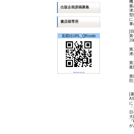
機
最
出版
企画
原稿募集
潜
型
に
書店様専用
軍
[
第
彩図社URL_QRcode
川
第
潜
第
夜
https://www.saiz.co.jp
第
巨
[
A
に
「
日
大
『
か