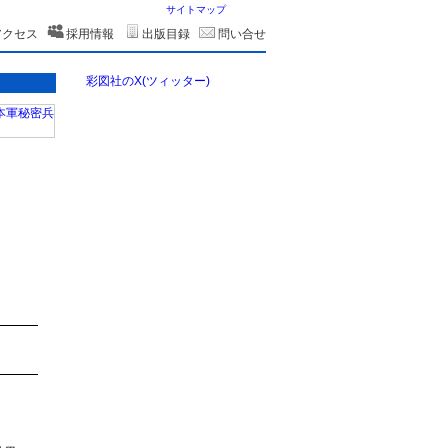
サイトマップ
アクセス
採用情報
出版目録
問い合せ
彩図社のX(ツィッター)
。