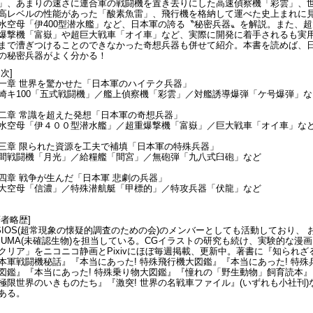
」、あまりの速さに連合軍の戦闘機を置き去りにした高速偵察機「彩雲」、
高レベルの性能があった「酸素魚雷」、飛行機を格納して運べた史上まれに
水空母「伊400型潜水艦」など、日本軍の誇る〝秘密兵器〟を解説。また、超
爆撃機「富嶽」や超巨大戦車「オイ車」など、実際に開発に着手されるも実
まで漕ぎつけることのできなかった奇想兵器も併せて紹介。本書を読めば、
の秘密兵器がよく分かる！
目次]
一章 世界を驚かせた「日本軍のハイテク兵器」
崎キ100「五式戦闘機」／艦上偵察機「彩雲」／対艦誘導爆弾「ケ号爆弾」な
二章 常識を超えた発想「日本軍の奇想兵器」
水空母「伊４００型潜水艦」／超重爆撃機「富嶽」／巨大戦車「オイ車」な
三章 限られた資源を工夫で補填「日本軍の特殊兵器」
間戦闘機「月光」／給糧艦「間宮」／無砲弾「九八式臼砲」など
四章 戦争が生んだ「日本軍 悲劇の兵器」
大空母「信濃」／特殊潜航艇「甲標的」／特攻兵器「伏龍」など
著者略歴]
SIOS(超常現象の懐疑的調査のための会)のメンバーとしても活動しており、 
 UMA(未確認生物)を担当している。CGイラストの研究も続け、実験的な漫画
クリア」をニコニコ静画とPixivにほぼ毎週掲載、更新中。著書に『知られ
本軍戦闘機秘話』『本当にあった! 特殊飛行機大図鑑』『本当にあった! 特殊
図鑑』『本当にあった! 特殊乗り物大図鑑』『憧れの「野生動物」飼育読本』
極限世界のいきものたち』『激突! 世界の名戦車ファイル』(いずれも小社刊)な
゙ある。