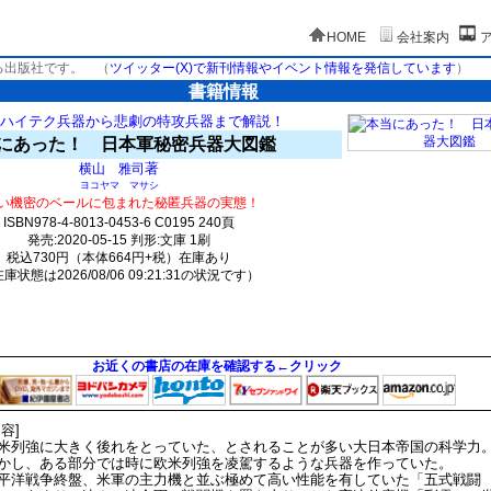
HOME
会社案内
る出版社です。
（
ツイッター(X)で新刊情報やイベント情報を発信しています
）
書籍情報
ハイテク兵器から悲劇の特攻兵器まで解説！
にあった！ 日本軍秘密兵器大図鑑
著
横山 雅司
ヨコヤマ マサシ
い機密のベールに包まれた秘匿兵器の実態！
ISBN978-4-8013-0453-6 C0195 240頁
発売:2020-05-15 判形:文庫 1刷
税込730円（本体664円+税）在庫あり
庫状態は2026/08/06 09:21:31の状況です）
2115(y119)t0:k0:s1996;j1996;(c1105;o2655)
お近くの書店の在庫を確認する←クリック
内容]
米列強に大きく後れをとっていた、とされることが多い大日本帝国の科学力
かし、ある部分では時に欧米列強を凌駕するような兵器を作っていた。
平洋戦争終盤、米軍の主力機と並ぶ極めて高い性能を有していた「五式戦闘