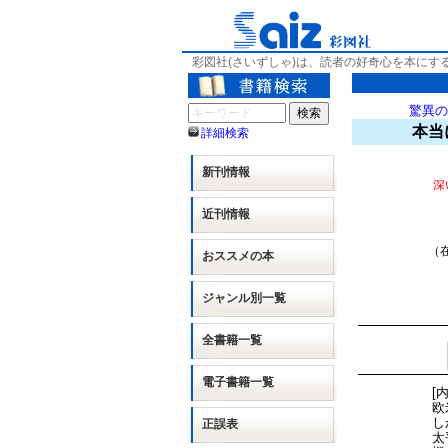
彩図社(さいずしゃ)は、読者の好奇心を本にす
驚異の
本当
詳細検索
新刊情報
深
近刊情報
（在
おススメの本
ジャンル別
一覧
全書籍一覧
電子書籍一覧
[
欧
し
正誤表
太