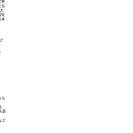
世界
見る
大
用化
日本
ど
ど
おも
ざる
兵器
ど