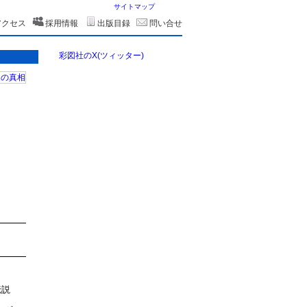
サイトマップ
アクセス
採用情報
出版目録
問い合せ
彩図社のX(ツィッター)
伝説
、