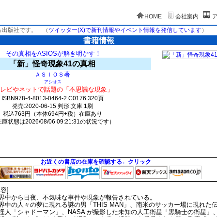
HOME
会社案内
る出版社です。
（
ツイッター(X)で新刊情報やイベント情報を発信しています
）
書籍情報
その真相をASIOSが解き明かす！
「新」怪奇現象41の真相
著
ＡＳＩＯＳ
アシオス
レビやネットで話題の「不思議な現象」
ISBN978-4-8013-0464-2 C0176 320頁
発売:2020-06-15 判形:文庫 1刷
税込763円（本体694円+税）在庫あり
庫状態は2026/08/06 09:21:31の状況です）
1734(y279)t0:k0:s1448;j1455;(c2981;o3681)
お近くの書店の在庫を確認する←クリック
内容]
界中から日夜、不気味な事件や現象が報告されている。
界中の人々の夢に現れる謎の男「THIS MAN」、南米のサッカー場に現れた
怪人「シャドーマン」、NASA が撮影した未知の人工衛星「黒騎士の衛星」