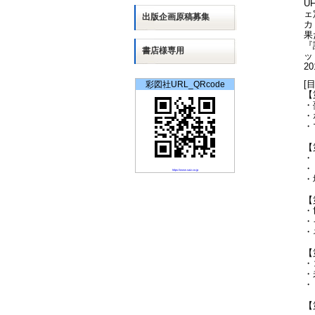
U
ェ
出版
企画
原稿募集
カ
果
『
書店様専用
ッ
2
[
彩図社URL_QRcode
【
・
・
・
【
・
・
https://www.saiz.co.jp
・
【
・
・
・
【
・
・
・
【