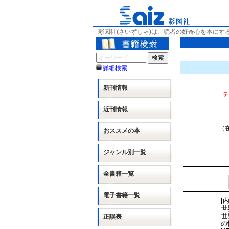
彩図社(さいずしゃ)は、読者の好奇心を本にす
詳細検索
新刊情報
テ
近刊情報
（在
おススメの本
ジャンル別
一覧
全書籍一覧
電子書籍一覧
[
世
世
正誤表
の