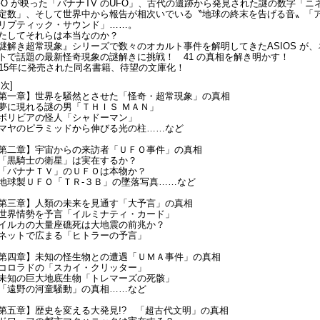
FO が映った「バナナTV のUFO」、古代の遺跡から発見された謎の数字「ニ
定数」、そして世界中から報告が相次いでいる〝地球の終末を告げる音〟「
リプティック・サウンド」……。
たしてそれらは本当なのか？
謎解き超常現象』シリーズで数々のオカルト事件を解明してきたASIOS が、
トで話題の最新怪奇現象の謎解きに挑戦！ 41 の真相を解き明かす！
015年に発売された同名書籍、待望の文庫化！
目次]
第一章】世界を騒然とさせた「怪奇・超常現象」の真相
夢に現れる謎の男「ＴＨＩＳ ＭＡＮ」
ボリビアの怪人「シャドーマン」
マヤのピラミッドから伸びる光の柱……など
第二章】宇宙からの来訪者「ＵＦＯ事件」の真相
「黒騎士の衛星」は実在するか？
「バナナＴＶ」のＵＦＯは本物か？
地球製ＵＦＯ「ＴＲ‐３Ｂ」の墜落写真……など
第三章】人類の未来を見通す「大予言」の真相
世界情勢を予言「イルミナティ・カード」
イルカの大量座礁死は大地震の前兆か？
ネットで広まる「ヒトラーの予言」
第四章】未知の怪生物との遭遇「ＵＭＡ事件」の真相
コロラドの「スカイ・クリッター」
未知の巨大地底生物「トレマーズの死骸」
「遠野の河童騒動」の真相……など
第五章】歴史を変える大発見!? 「超古代文明」の真相