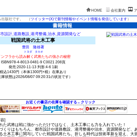
HOME
会社案内
る出版社です。
（
ツイッター(X)で新刊情報やイベント情報を発信しています
）
書籍情報
都市設計,道路敷設,港湾整備,治水,資源開発など
戦国武将の土木工事
著
豊田 隆雄
トヨダ タカオ
インフラから読み解く武将たちの強さの秘密
ISBN978-4-8013-0481-9 C0021 208頁
発売:2020-11-13 判形:4-6 1刷
税込1430円（本体1300円+税）在庫あり
庫状態は2026/08/07 09:20:31の状況です）
524(y62)t0:k0:s461;j462;(c300;o1050)
お近くの書店の在庫を確認する←クリック
内容]
れた武将は戦に強かっただけではなく、土木工事にも力を入れていた！
づくりはもちろん、都市設計や道路敷設、港湾整備や治水、資源開発など、
る土木工事に関与していた戦国武将たち。折しも時代は技術革新を迎え、大