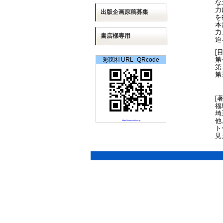
な
力
出版
企画
原稿募集
を
本
力
書店様専用
迫
[
第
彩図社URL_QRcode
第
第
[
福
埼
他
https://www.saiz.co.jp
ト
見