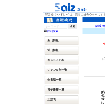
彩図社(さいずしゃ)は、読者の好奇心を本にす
築城,
詳細検索
新刊情報
近刊情報
（在
おススメの本
ジャンル別
一覧
全書籍一覧
電子書籍一覧
[
優
城
正誤表
ゆ