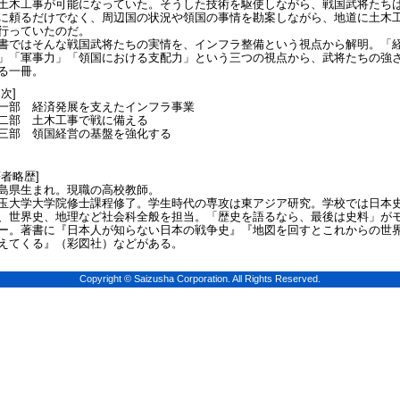
土木工事が可能になっていた。そうした技術を駆使しながら、戦国武将たち
に頼るだけでなく、周辺国の状況や領国の事情を勘案しながら、地道に土木
行っていたのだ。
書ではそんな戦国武将たちの実情を、インフラ整備という視点から解明。「
」「軍事力」「領国における支配力」という三つの視点から、武将たちの強
る一冊。
目次]
一部 経済発展を支えたインフラ事業
二部 土木工事で戦に備える
三部 領国経営の基盤を強化する
著者略歴]
島県生まれ。現職の高校教師。
玉大学大学院修士課程修了。学生時代の専攻は東アジア研究。学校では日本
、世界史、地理など社会科全般を担当。「歴史を語るなら、最後は史料」が
ー。著書に『日本人が知らない日本の戦争史』『地図を回すとこれからの世
えてくる』（彩図社）などがある。
Copyright © Saizusha Corporation. All Rights Reserved.