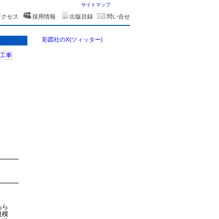
サイトマップ
アクセス
採用情報
出版目録
問い合せ
彩図社のX(ツィッター)
あら
規模