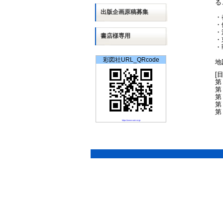
る
出版
企画
原稿募集
・
・
・
書店様専用
・
・
彩図社URL_QRcode
地
[
第
第
第
第
第
https://www.saiz.co.jp