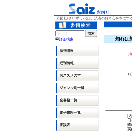
彩図社(さいずしゃ)は、読者の好奇心を本にす
知れば
詳細検索
新刊情報
地
近刊情報
（在
おススメの本
ジャンル別
一覧
全書籍一覧
電子書籍一覧
[
日
問
正誤表
実