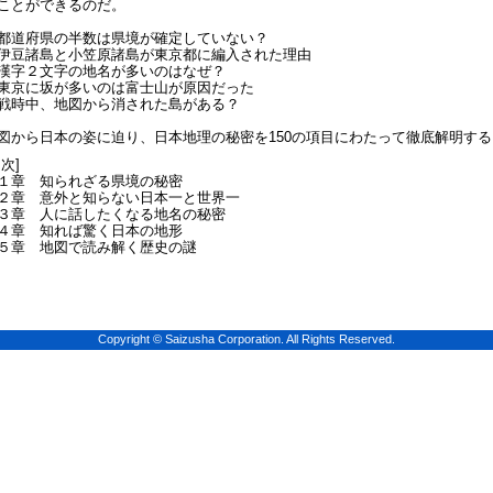
ことができるのだ。
都道府県の半数は県境が確定していない？
伊豆諸島と小笠原諸島が東京都に編入された理由
漢字２文字の地名が多いのはなぜ？
東京に坂が多いのは富士山が原因だった
戦時中、地図から消された島がある？
図から日本の姿に迫り、日本地理の秘密を150の項目にわたって徹底解明する
目次]
１章 知られざる県境の秘密
２章 意外と知らない日本一と世界一
３章 人に話したくなる地名の秘密
４章 知れば驚く日本の地形
５章 地図で読み解く歴史の謎
Copyright © Saizusha Corporation. All Rights Reserved.