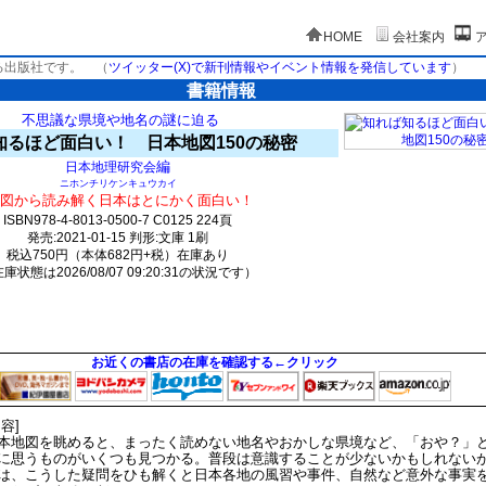
HOME
会社案内
る出版社です。
（
ツイッター(X)で新刊情報やイベント情報を発信しています
）
書籍情報
不思議な県境や地名の謎に迫る
知るほど面白い！ 日本地図150の秘密
編
日本地理研究会
ニホンチリケンキュウカイ
図から読み解く日本はとにかく面白い！
ISBN978-4-8013-0500-7 C0125 224頁
発売:2021-01-15 判形:文庫 1刷
税込750円（本体682円+税）在庫あり
庫状態は2026/08/07 09:20:31の状況です）
2356(y167)t0:k0:s2185;j2189;(c1108;o3338)
お近くの書店の在庫を確認する←クリック
内容]
本地図を眺めると、まったく読めない地名やおかしな県境など、「おや？」
に思うものがいくつも見つかる。普段は意識することが少ないかもしれない
は、こうした疑問をひも解くと日本各地の風習や事件、自然など意外な事実