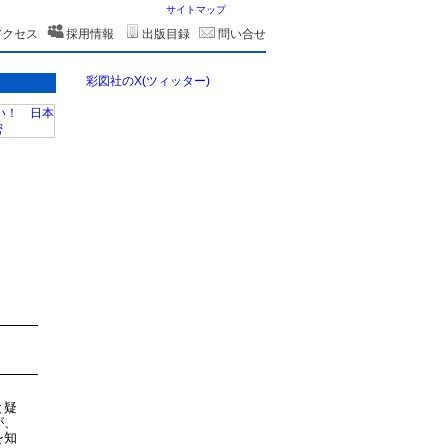
サイトマップ
アクセス
採用情報
出版目録
問い合せ
彩図社のX(ツィッター)
と疑
が、
を知