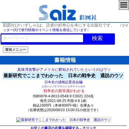
彩図社(さいずしゃ)は、読者の好奇心を本にする出版社です。
（
ツイ
ッター(X)で新刊情報やイベント情報を発信しています
）
検索
書籍情報
真珠湾攻撃がアメリカに察知されていたというのはウソ
最新研究でここまでわかった 日本の戦争史 通説のウソ
編
日本史の謎検証委員会
ニホンシノナゾケンショウイインカイ
戦争史の新常識がわかる
ISBN978-4-8013-0548-9 C0021 224頁
発売:2021-08-25 判形:4-6 1刷
税込1000円（本体909円+税）在庫あり
（在庫状態は2026/08/10 15:00:31の状況です）
2007(y79)t0:k0:s1928;j1928;(c2510)
お近くの書店の在庫を確認する←クリック