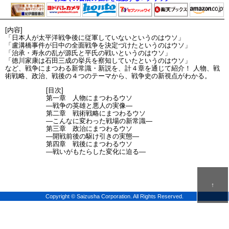
[内容]
「日本人が太平洋戦争後に従軍していないというのはウソ」
「盧溝橋事件が日中の全面戦争を決定づけたというのはウソ」
「治承・寿永の乱が源氏と平氏の戦いというのはウソ」
「徳川家康は石田三成の挙兵を察知していたというのはウソ」
など、戦争にまつわる新常識・新説を、計４章を通じて紹介！ 人物、戦
術戦略、政治、戦後の４つのテーマから、戦争史の新視点がわかる。
[目次]
第一章 人物にまつわるウソ
―戦争の英雄と悪人の実像―
第二章 戦術戦略にまつわるウソ
―こんなに変わった戦場の新常識―
第三章 政治にまつわるウソ
―開戦前後の駆け引きの実態―
第四章 戦後にまつわるウソ
―戦いがもたらした変化に迫る―
↑
Copyright © Saizusha Corporation. All Rights Reserved.