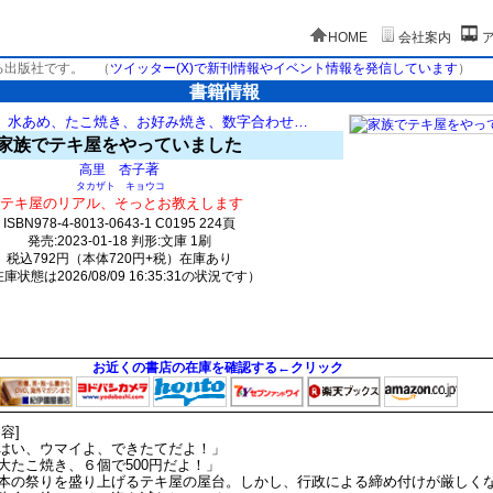
HOME
会社案内
る出版社です。
（
ツイッター(X)で新刊情報やイベント情報を発信しています
）
書籍情報
、水あめ、たこ焼き、お好み焼き、数字合わせ…
家族でテキ屋をやっていました
著
高里 杏子
タカザト キョウコ
テキ屋のリアル、そっとお教えします
ISBN978-4-8013-0643-1 C0195 224頁
発売:2023-01-18 判形:文庫 1刷
税込792円（本体720円+税）在庫あり
庫状態は2026/08/09 16:35:31の状況です）
1094(y237)t0:k0:s819;j857;(c2321;o4323)
お近くの書店の在庫を確認する←クリック
内容]
はい、ウマイよ、できたてだよ！」
大たこ焼き、６個で500円だよ！」
本の祭りを盛り上げるテキ屋の屋台。しかし、行政による締め付けが厳しく