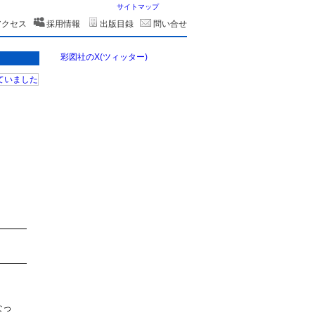
サイトマップ
アクセス
採用情報
出版目録
問い合せ
彩図社のX(ツィッター)
なっ