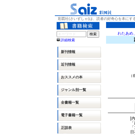
彩図社(さいずしゃ)は、読者の好奇心を本にす
わたあめ
詳細検索
新刊情報
近刊情報
（在
おススメの本
ジャンル別
一覧
全書籍一覧
電子書籍一覧
[
「
「
正誤表
日