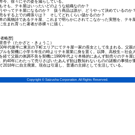
昨今、徐々にその姿を減らしている。
もそも、テキ屋はいったいどのような組織なのか？
うやってテキ屋になるのか？ 扱う商品は誰が、どうやって決めているの
売をする上での縄張りは？ そしてどれくらい儲かるのか？
本の風物詩であるテキ屋、これまで明らかにされてこなかった実態を、テキ
に生まれ育った著者が赤裸々に描く。
著者略歴]
里杏子（たかざと・きょうこ）
960年代後半に東京の下町エリアにてテキ屋一家の長女として生まれる。父親
ブルを契機に小学５年生の時よりテキ屋業に身を置く。以降、高校生～社会
を経て父親の体調不良を契機に1990年代より本格的にあんず飴売りのテキ屋
。約40年にわたって売りさばいたあんず飴は数知れないものの諸般の事情が
て2018年に自主廃業。現在は引退し、普通の主婦として生活している。
Copyright © Saizusha Corporation. All Rights Reserved.