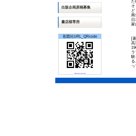
た
そ
出版
企画
原稿募集
ど
商
日
書店様専用
家
彩図社URL_QRcode
[
高
1
ラ
験
る
っ
https://www.saiz.co.jp