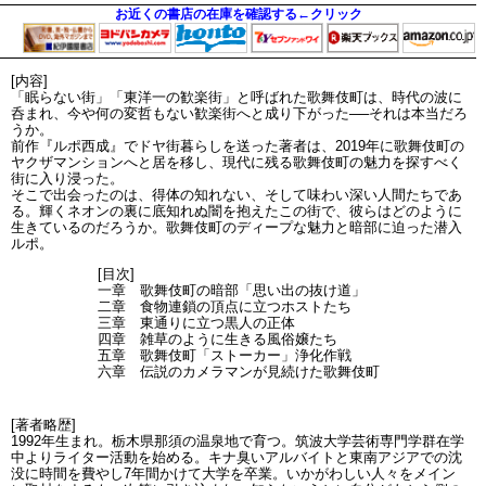
お近くの書店の在庫を確認する←クリック
[内容]
「眠らない街」「東洋一の歓楽街」と呼ばれた歌舞伎町は、時代の波に
呑まれ、今や何の変哲もない歓楽街へと成り下がった──それは本当だろ
うか。
前作『ルポ西成』でドヤ街暮らしを送った著者は、2019年に歌舞伎町の
ヤクザマンションへと居を移し、現代に残る歌舞伎町の魅力を探すべく
街に入り浸った。
そこで出会ったのは、得体の知れない、そして味わい深い人間たちであ
る。輝くネオンの裏に底知れぬ闇を抱えたこの街で、彼らはどのように
生きているのだろうか。歌舞伎町のディープな魅力と暗部に迫った潜入
ルポ。
[目次]
一章 歌舞伎町の暗部「思い出の抜け道」
二章 食物連鎖の頂点に立つホストたち
三章 東通りに立つ黒人の正体
四章 雑草のように生きる風俗嬢たち
五章 歌舞伎町「ストーカー」浄化作戦
六章 伝説のカメラマンが見続けた歌舞伎町
[著者略歴]
1992年生まれ。栃木県那須の温泉地で育つ。筑波大学芸術専門学群在学
中よりライター活動を始める。キナ臭いアルバイトと東南アジアでの沈
没に時間を費やし7年間かけて大学を卒業。いかがわしい人々をメイン