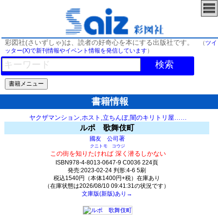
彩図社(さいずしゃ)は、読者の好奇心を本にする出版社です。
（
ツイ
ッター(X)で新刊情報やイベント情報を発信しています
）
検索
書籍情報
ヤクザマンション,ホスト,立ちんぼ,闇のキリトリ屋……
ルポ 歌舞伎町
著
國友 公司
クニトモ コウジ
この街を知りたければ 深く潜るしかない
ISBN978-4-8013-0647-9 C0036 224頁
発売:2023-02-24 判形:4-6 5刷
税込1540円（本体1400円+税）在庫あり
（在庫状態は2026/08/10 09:41:31の状況です）
文庫版(新版)あり→
27(y21)t0:k6:s0;j6;(c31;o1221)