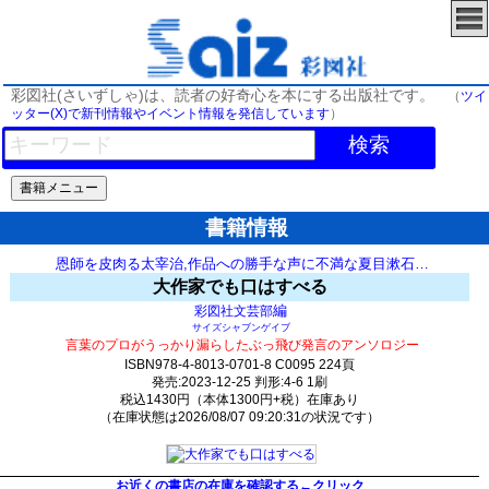
彩図社(さいずしゃ)は、読者の好奇心を本にする出版社です。
（
ツイ
ッター(X)で新刊情報やイベント情報を発信しています
）
検索
書籍情報
恩師を皮肉る太宰治,作品への勝手な声に不満な夏目漱石…
大作家でも口はすべる
編
彩図社文芸部
サイズシャブンゲイブ
言葉のプロがうっかり漏らしたぶっ飛び発言のアンソロジー
ISBN978-4-8013-0701-8 C0095 224頁
発売:2023-12-25 判形:4-6 1刷
税込1430円（本体1300円+税）在庫あり
（在庫状態は2026/08/07 09:20:31の状況です）
2840(y254)t0:k0:s2585;j2586;(c3937;o3967)
お近くの書店の在庫を確認する←クリック