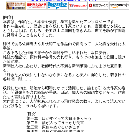
[内容]
本書は、作家たちの本音や失言、暴言を集めたアンソロジーです。
名作を生み出し、歴史に名を残した作家といえども、言葉選びを誤るこ
ともしばしば。むしろ、必要以上に周囲を巻き込み、世間を騒がす問題
に発展することもありました。
師匠である佐藤春夫や井伏鱒二を作品内で皮肉って、大叱責を受けた太
宰治。
こき下ろした作家の弟子から決闘を申し込まれた、坂口安吾。
雑誌の後記で、原稿料や各号の売れ行き、もうけの有無まで公開し続け
た菊池寛。
新聞社入社にあたり、教師時代の不満を新聞紙面にぶちまけた夏目漱
石。
「好きな人の夫になれないなら豚になる」と友人に漏らした、若き日の
谷崎潤一郎……。
収録したのは、明治から昭和にかけて活躍した、誰もが知る大作家の逸
話。問題発言を含む随筆や手紙、日記、知人らの回想文などから、作家
たちの言動を探りました。
大作家による、人間味あふれるぶっ飛び発言の数々。楽しんで読んでい
ただけると、うれしく思います。
[目次]
第一章 口がすべって大目玉をくらう
第二章 酒が入ってうっかり失言
第三章 原稿をめぐるいざこざ
第四章 愚痴や文句が喧嘩に発展