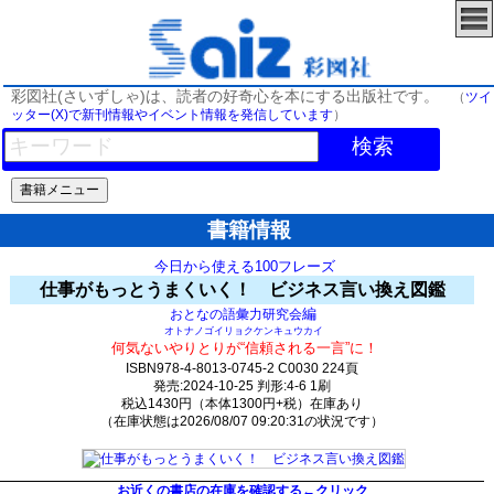
彩図社(さいずしゃ)は、読者の好奇心を本にする出版社です。
（
ツイ
ッター(X)で新刊情報やイベント情報を発信しています
）
検索
書籍情報
今日から使える100フレーズ
仕事がもっとうまくいく！ ビジネス言い換え図鑑
編
おとなの語彙力研究会
オトナノゴイリョクケンキュウカイ
何気ないやりとりが“信頼される一言”に！
ISBN978-4-8013-0745-2 C0030 224頁
発売:2024-10-25 判形:4-6 1刷
税込1430円（本体1300円+税）在庫あり
（在庫状態は2026/08/07 09:20:31の状況です）
2122(y248)t5:k0:s1866;j1869;(c2286;o4356)
お近くの書店の在庫を確認する←クリック