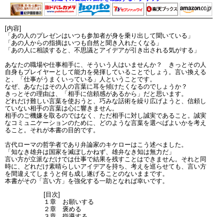
[内容]
「あの人のプレゼンはいつも参加者が身を乗り出して聞いている」
「あの人からの指摘はいつも自然と聞き入れたくなる」
「あの人に相談すると、不思議とアイデアが引き出される気がする」
あなたの職場や仕事相手に、そういう人はいませんか？ きっとその人
自身もプレイヤーとして能力を発揮していることでしょう。言い換える
と、「仕事がうまくいっている」人ということです。
なぜ、あなたはその人の言葉に耳を傾けたくなるのでしょうか？
きっとその理由は、「相手に信頼感があるから」だと思います。
どれだけ難しい言葉を使おうと、巧みな話術を繰り広げようと、信頼し
ていない相手の言葉は心に響きません。
相手のご機嫌を取るのではなく、ただ相手に対し誠実であること。誠実
なコミュニケーションのために、どのような言葉を選べばよいかを考え
ること。それが本書の目的です。
古代ローマの哲学者であり弁論家のキケローはこう述べました。
「知なき雄弁は国家を滅ぼしかねず、雄弁なき知は無力だ」
言い方が立派なだけでは仕事で結果を残すことはできません。それと同
時に、どれだけ素晴らしいアイデアを持ち、考えを巡らせても、言い方
を間違えてしまうと何も成し遂げることのないままです。
本書がその「言い方」を強化する一助となれば幸いです。
[目次]
１章 お願いする
２章 褒める
３章 指導する