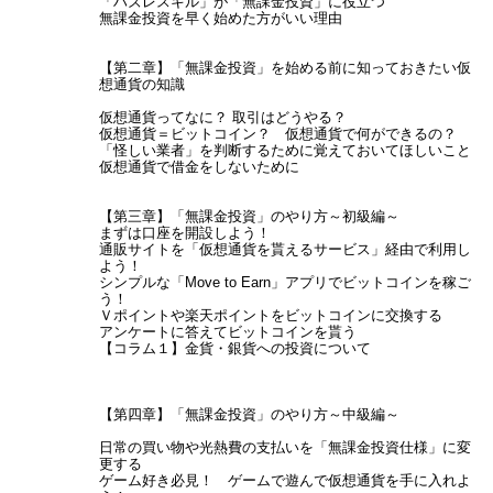
「ハズレスキル」が「無課金投資」に役立つ
無課金投資を早く始めた方がいい理由
【第二章】「無課金投資」を始める前に知っておきたい仮
想通貨の知識
仮想通貨ってなに？ 取引はどうやる？
仮想通貨＝ビットコイン？ 仮想通貨で何ができるの？
「怪しい業者」を判断するために覚えておいてほしいこと
仮想通貨で借金をしないために
【第三章】「無課金投資」のやり方～初級編～
まずは口座を開設しよう！
通販サイトを「仮想通貨を貰えるサービス」経由で利用し
よう！
シンプルな「Move to Earn」アプリでビットコインを稼ご
う！
Ｖポイントや楽天ポイントをビットコインに交換する
アンケートに答えてビットコインを貰う
【コラム１】金貨・銀貨への投資について
【第四章】「無課金投資」のやり方～中級編～
日常の買い物や光熱費の支払いを「無課金投資仕様」に変
更する
ゲーム好き必見！ ゲームで遊んで仮想通貨を手に入れよ