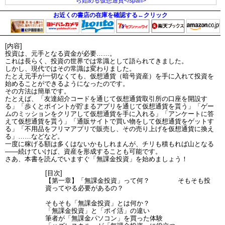
お近くの書店の在庫を確認する←クリック
[内容]
投資は、元手となる資金が必要……。
これは長らく、投資の世界では常識として語られてきました。
しかし、現代ではその常識は変わりました。
たとえ元手が一切なくても、仮想通貨（暗号資産）を手に入れて投資を
始めることができるようになったのです。
その方法は簡単です。
たとえば、「友達紹介コードを通じて仮想通貨取引所の口座を開設す
る」「歩くとポイントが貯まるアプリを通じて仮想通貨を貰う」「ゲー
ムのミッションをクリアして仮想通貨を手に入れる」「アンケートに答
えて仮想通貨を貰う」「通販サイトで買い物をして仮想通貨をゲットす
る」「不用品をフリマアプリで販売し、その売り上げを仮想通貨に換え
る」……などなど。
一度に稼げる額は多くはないかもしれまんが、チリも積もれば山となる
――続けていけば、資産を形成することも可能です。
さあ、本書を読んでいますぐ「無課金投資」を始めましょう！
[目次]
【第一章】「無課金投資」って何？ そもそも投
資ってやる必要があるの？
そもそも「無課金投資」とは何か？
「無課金投資」と「ポイ活」の違い
筆者が「無課金パソコン」を買った体験