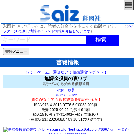
彩図社(さいずしゃ)は、読者の好奇心を本にする出版社です。
（
ツイ
ッター(X)で新刊情報やイベント情報を発信しています
）
検索
書籍情報
歩く、ゲーム、通販などで仮想通貨をゲット！
無課金投資の裏ワザ
元手ゼロから始める仮想通貨
著
小林 奨
コバヤシ ショウ
資金がなくても仮想通貨を始められる！
ISBN978-4-8013-0776-6 C0033 208頁
発売:2025-06-25 判形:4-6 1刷
税込1540円（本体1400円+税）在庫あり
（在庫状態は2026/08/07 09:20:31の状況です）
2382(y303)t5:k0:s2064;j2074;(c1500;o3750)