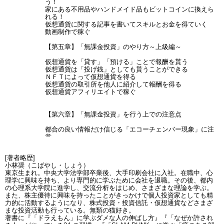
う！
家にある不用品やハンドメイド品もビットコインに換えら
れる！
仮想通貨に関する記事を書いてスキルとお金を得ていく
動画制作で稼ぐ
【第五章】「無課金投資」のやり方～上級編～
仮想通貨を「貸す」「預ける」ことで報酬を貰う
仮想通貨は「投げ銭」としても貰うことができる
ＮＦＴによって仮想通貨を得る
仮想通貨の取引所を他人に紹介して報酬を得る
仮想通貨アフィリエイトで稼ぐ
【第六章】「無課金投資」を行う上での注意点
都合の良い情報だけ信じる「エコーチェンバー現象」に注
意
「自分は冷静な判断ができる」という思い込みは間違いで
ある
[著者略歴]
「ダニング＝クルーガーの法則」を忘れない
小林奨（こばやし・しょう）
「時間割引」による投資の不安は「積立投資」でカバーす
東京生まれ。中央大学法学部卒業後、大手印刷会社に入社。在職中、心
る
理学に興味を持ち、より専門的に学ぶために会社を退職。その後、都内
「サンクコスト効果」によって「やめられない状況」を避
の心理系大学院に進学し、交流分析をはじめ、さまざまな理論を学ぶ。
ける
また、株主優待に興味を持ったことがきっかけで個人投資家としても精
「自我消耗」に注意して健康的に投資しよう
力的に活動するようになり、株式投資・投資信託・仮想通貨などさまざ
まな投資活動も行っている。無類の猫好き。
著書に『「ドラえもん」に学ぶダメな人の伸ばし方』『「なぜか許され