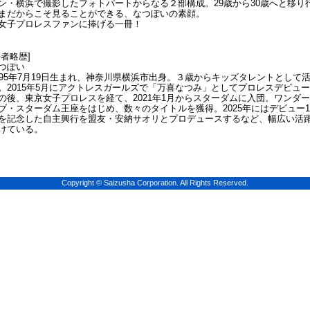
ン・横浜で撮影したフォトパートからなる２部構成。29歳から30歳へと移り
まだからこそ見ることができる、なつぽいの素顔。
女子プロレスファンに捧げる一冊！
著者略歴]
つぽい
995年7月19日生まれ、神奈川県横浜市出身。３歳からキッズタレントとして
。2015年5月にアクトレスガールズで「万喜なつみ」としてプロレスデビュ
の後、東京女子プロレスを経て、2021年1月からスターダムに入団。ワンダ
ブ・スターダム王座をはじめ、数々のタイトルを獲得。2025年にはデビュー1
を記念した自主興行を盟友・安納サオリとプロデュースするなど、幅広い活
けている。
Copyright © Saizusha Corporation. All Rights Reserved.