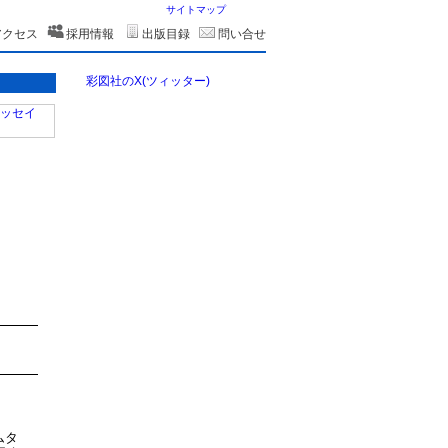
サイトマップ
アクセス
採用情報
出版目録
問い合せ
彩図社のX(ツィッター)
ムタ