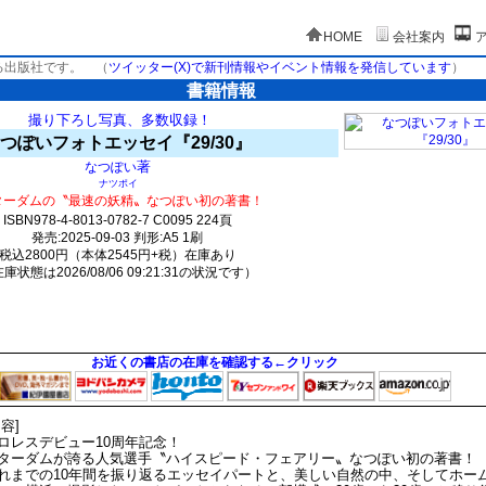
HOME
会社案内
る出版社です。
（
ツイッター(X)で新刊情報やイベント情報を発信しています
）
書籍情報
撮り下ろし写真、多数収録！
つぽいフォトエッセイ『29/30』
著
なつぽい
ナツポイ
ターダムの〝最速の妖精〟なつぽい初の著書！
ISBN978-4-8013-0782-7 C0095 224頁
発売:2025-09-03 判形:A5 1刷
税込2800円（本体2545円+税）在庫あり
庫状態は2026/08/06 09:21:31の状況です）
2181(y347)t450:k0:s1363;j1384;(c2183;o2183)
お近くの書店の在庫を確認する←クリック
内容]
ロレスデビュー10周年記念！
ターダムが誇る人気選手〝ハイスピード・フェアリー〟なつぽい初の著書！
れまでの10年間を振り返るエッセイパートと、美しい自然の中、そしてホー