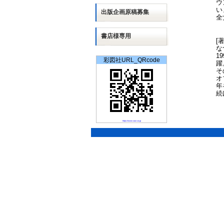
ウ
い
出版
企画
原稿募集
全
書店様専用
[
な
1
彩図社URL_QRcode
躍
そ
オ
年
続
https://www.saiz.co.jp