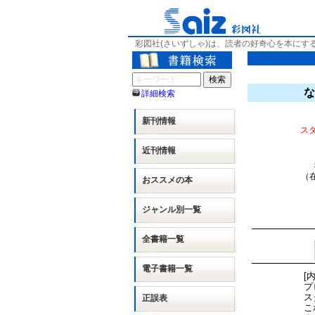
彩図社(さいずしゃ)は、読者の好奇心を本にす
な
詳細検索
新刊情報
ス
近刊情報
（在
おススメの本
ジャンル別
一覧
全書籍一覧
電子書籍一覧
[
プ
ス
正誤表
こ