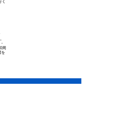
行く
活
ー。
ー・
0周
躍を