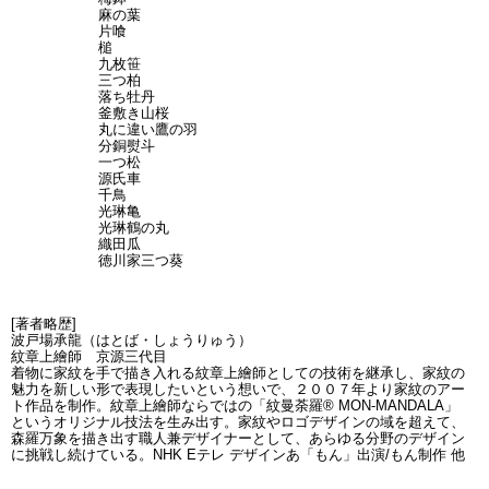
麻の葉
片喰
槌
九枚笹
三つ柏
落ち牡丹
釜敷き山桜
丸に違い鷹の羽
分銅熨斗
一つ松
源氏車
千鳥
光琳亀
光琳鶴の丸
織田瓜
徳川家三つ葵
[著者略歴]
波戸場承龍（はとば・しょうりゅう）
紋章上繪師 京源三代目
着物に家紋を手で描き入れる紋章上繪師としての技術を継承し、家紋の
魅力を新しい形で表現したいという想いで、２００７年より家紋のアー
ト作品を制作。紋章上繪師ならではの「紋曼荼羅® MON-MANDALA」
というオリジナル技法を生み出す。家紋やロゴデザインの域を超えて、
森羅万象を描き出す職人兼デザイナーとして、あらゆる分野のデザイン
に挑戦し続けている。NHK Eテレ デザインあ「もん」出演/もん制作 他