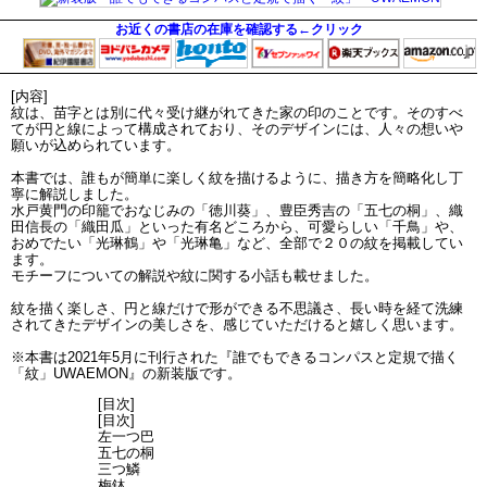
お近くの書店の在庫を確認する←クリック
[内容]
紋は、苗字とは別に代々受け継がれてきた家の印のことです。そのすべ
てが円と線によって構成されており、そのデザインには、人々の想いや
願いが込められています。
本書では、誰もが簡単に楽しく紋を描けるように、描き方を簡略化し丁
寧に解説しました。
水戸黄門の印籠でおなじみの「徳川葵」、豊臣秀吉の「五七の桐」、織
田信長の「織田瓜」といった有名どころから、可愛らしい「千鳥」や、
おめでたい「光琳鶴」や「光琳亀」など、全部で２０の紋を掲載してい
ます。
モチーフについての解説や紋に関する小話も載せました。
紋を描く楽しさ、円と線だけで形ができる不思議さ、長い時を経て洗練
されてきたデザインの美しさを、感じていただけると嬉しく思います。
※本書は2021年5月に刊行された『誰でもできるコンパスと定規で描く
「紋」UWAEMON』の新装版です。
[目次]
[目次]
左一つ巴
五七の桐
三つ鱗
梅鉢