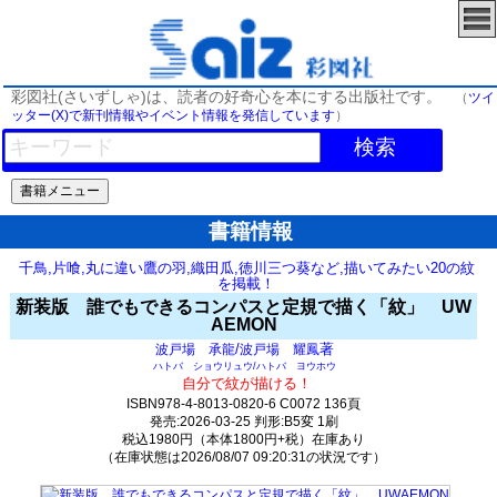
彩図社(さいずしゃ)は、読者の好奇心を本にする出版社です。
（
ツイ
ッター(X)で新刊情報やイベント情報を発信しています
）
検索
書籍情報
千鳥,片喰,丸に違い鷹の羽,織田瓜,徳川三つ葵など,描いてみたい20の紋
を掲載！
新装版 誰でもできるコンパスと定規で描く「紋」 UW
AEMON
/
著
波戸場 承龍
波戸場 耀鳳
ハトバ ショウリュウ/ハトバ ヨウホウ
自分で紋が描ける！
ISBN978-4-8013-0820-6 C0072 136頁
発売:2026-03-25 判形:B5変 1刷
税込1980円（本体1800円+税）在庫あり
（在庫状態は2026/08/07 09:20:31の状況です）
1921(y1397)t0:k0:s497;j524;(c1500;o1500)