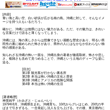
[内容]
青い海と高い空、白い砂浜が広がる南の島。沖縄に対して、そんなイメ
ージを持つ人もいるだろう。
確かに、沖縄には他県にはない魅力がある。ただ、その魅力は、きれい
な言葉だけで語ると薄くなってしまう。
沖縄には、海の美しさからは想像できない過酷な歴史があり、明るい県
民性の裏に秘められた怖さがあり、県外の人にはなかなか伝わらない独
特の感覚がある。
知られざる沖縄の怖い一面を、沖縄出身の著者が徹底取材。怖さや悲し
さ、複雑さも含めて見つめることで、沖縄という土地のディープな姿に
迫る。
[目次]
第1章 観光客が行かない裏名所
第2章 本当は怖い沖縄の文化と歴史
第3章 沖縄とアメリカの危険な関係
第4章 本当は怖い沖縄の生活
[著者略歴]
神里純平（かみざと・じゅんぺい）
1979年8月、沖縄県生まれ。沖縄育ち。10代からグレはじめ、20代の半
ばまで引きずるも、一念発起し法人を立ち上げる。その後、東京都内に