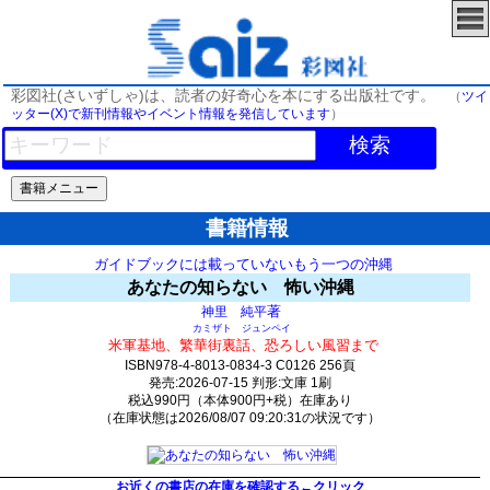
彩図社(さいずしゃ)は、読者の好奇心を本にする出版社です。
（
ツイ
ッター(X)で新刊情報やイベント情報を発信しています
）
検索
書籍情報
ガイドブックには載っていないもう一つの沖縄
あなたの知らない 怖い沖縄
著
神里 純平
カミザト ジュンペイ
米軍基地、繁華街裏話、恐ろしい風習まで
ISBN978-4-8013-0834-3 C0126 256頁
発売:2026-07-15 判形:文庫 1刷
税込990円（本体900円+税）在庫あり
（在庫状態は2026/08/07 09:20:31の状況です）
970(y950)t0:k0:s1;j20;(c2810;o2810)
お近くの書店の在庫を確認する←クリック