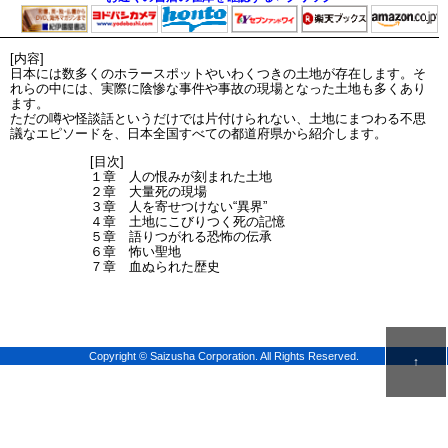
[内容]
日本には数多くのホラースポットやいわくつきの土地が存在します。そ
れらの中には、実際に陰惨な事件や事故の現場となった土地も多くあり
ます。
ただの噂や怪談話というだけでは片付けられない、土地にまつわる不思
議なエピソードを、日本全国すべての都道府県から紹介します。
[目次]
１章 人の恨みが刻まれた土地
２章 大量死の現場
３章 人を寄せつけない“異界”
４章 土地にこびりつく死の記憶
５章 語りつがれる恐怖の伝承
６章 怖い聖地
７章 血ぬられた歴史
Copyright © Saizusha Corporation. All Rights Reserved.
↑