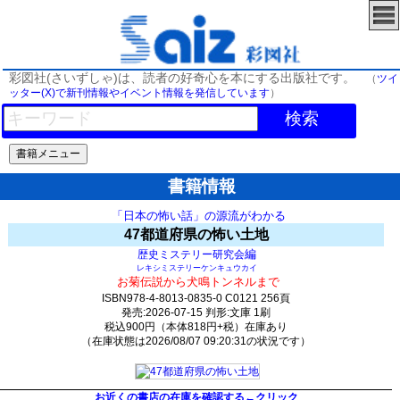
彩図社(さいずしゃ)は、読者の好奇心を本にする出版社です。
（
ツイ
ッター(X)で新刊情報やイベント情報を発信しています
）
検索
書籍情報
「日本の怖い話」の源流がわかる
47都道府県の怖い土地
編
歴史ミステリー研究会
レキシミステリーケンキュウカイ
お菊伝説から犬鳴トンネルまで
ISBN978-4-8013-0835-0 C0121 256頁
発売:2026-07-15 判形:文庫 1刷
税込900円（本体818円+税）在庫あり
（在庫状態は2026/08/07 09:20:31の状況です）
292(y276)t0:k0:s4;j16;(c2300)
お近くの書店の在庫を確認する←クリック