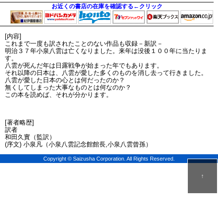
お近くの書店の在庫を確認する←クリック
[内容]
これまで一度も訳されたことのない作品も収録－新訳－
明治３７年小泉八雲は亡くなりました。来年は没後１００年に当たりま
す。
八雲が死んだ年は日露戦争が始まった年でもあります。
それ以降の日本は、八雲が愛した多くのものを消し去って行きました。
八雲が愛した日本の心とは何だったのか？
無くしてしまった大事なものとは何なのか？
この本を読めば、それが分かります。
[著者略歴]
訳者
和田久實（監訳）
(序文) 小泉凡（小泉八雲記念館館長,小泉八雲曾孫）
Copyright © Saizusha Corporation. All Rights Reserved.
↑