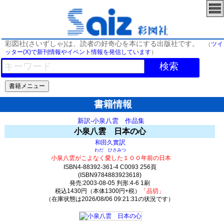
彩図社(さいずしゃ)は、読者の好奇心を本にする出版社です。
（
ツイ
ッター(X)で新刊情報やイベント情報を発信しています
）
検索
書籍情報
新訳-小泉八雲 作品集
小泉八雲 日本の心
訳
和田久實
わだ ひさみつ
小泉八雲がこよなく愛した１００年前の日本
ISBN4-88392-361-4 C0093 256頁
(ISBN9784883923618)
発売:2003-08-05 判形:4-6 1刷
税込1430円（本体1300円+税）
「品切」
（在庫状態は2026/08/06 09:21:31の状況です）
0(y0)t0:k0:s0;j0;(c0)