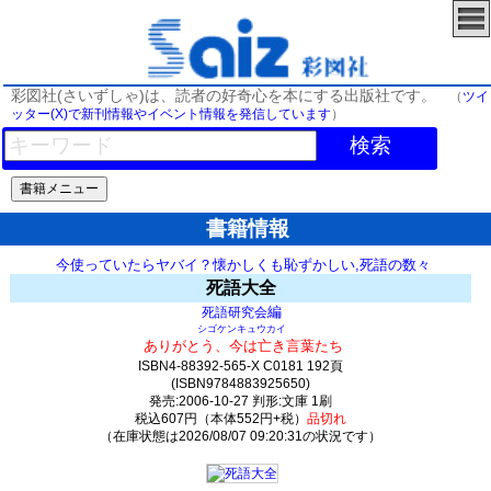
彩図社(さいずしゃ)は、読者の好奇心を本にする出版社です。
（
ツイ
ッター(X)で新刊情報やイベント情報を発信しています
）
検索
書籍情報
今使っていたらヤバイ？懐かしくも恥ずかしい,死語の数々
死語大全
編
死語研究会
シゴケンキュウカイ
ありがとう、今は亡き言葉たち
ISBN4-88392-565-X C0181 192頁
(ISBN9784883925650)
発売:2006-10-27 判形:文庫 1刷
税込607円（本体552円+税）
品切れ
（在庫状態は2026/08/07 09:20:31の状況です）
0(y0)t0:k0:s0;j0;(c0)