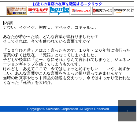
お近くの書店の在庫を確認する←クリック
[内容]
ナウい、イケイケ、態度Ｌ、アベック、コギャル…。
あなたが若かった頃、どんな言葉が流行りましたか？
そしてそれは、今でも使われている言葉ですか？
「１０年ひと昔」とはよく言ったもので、１０年・２０年前に流行った
言葉の多くは現在、「死語」となってしまいました。
子どもや後輩に「えー、なにそれ」なんて言われてしまうと、ジェネレ
ーションギャップを感じてしまうものです。
けれども、あえてここで、今ではちょっと恥ずかしい……いや、恥ずか
しい、あんな言葉やこんな言葉をちょっと振り返ってみませんか？
当時の出来事やヒット商品の話題も交えつつ、今ではすっかり使われな
くなった「死語」を大紹介。
Copyright © Saizusha Corporation. All Rights Reserved.
↑