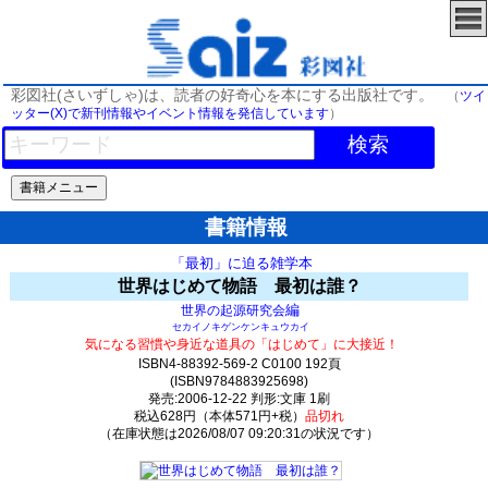
彩図社(さいずしゃ)は、読者の好奇心を本にする出版社です。
（
ツイ
ッター(X)で新刊情報やイベント情報を発信しています
）
検索
書籍情報
「最初」に迫る雑学本
世界はじめて物語 最初は誰？
編
世界の起源研究会
セカイノキゲンケンキュウカイ
気になる習慣や身近な道具の「はじめて」に大接近！
ISBN4-88392-569-2 C0100 192頁
(ISBN9784883925698)
発売:2006-12-22 判形:文庫 1刷
税込628円（本体571円+税）
品切れ
（在庫状態は2026/08/07 09:20:31の状況です）
0(y0)t0:k0:s0;j0;(c0)