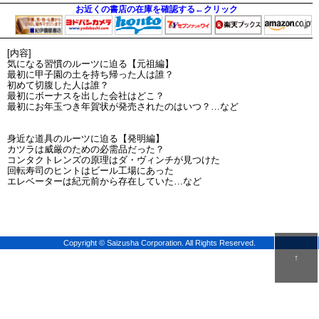
お近くの書店の在庫を確認する←クリック
[内容]
気になる習慣のルーツに迫る【元祖編】
最初に甲子園の土を持ち帰った人は誰？
初めて切腹した人は誰？
最初にボーナスを出した会社はどこ？
最初にお年玉つき年賀状が発売されたのはいつ？…など
身近な道具のルーツに迫る【発明編】
カツラは威厳のための必需品だった？
コンタクトレンズの原理はダ・ヴィンチが見つけた
回転寿司のヒントはビール工場にあった
エレベーターは紀元前から存在していた…など
Copyright © Saizusha Corporation. All Rights Reserved.
↑