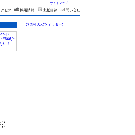
サイトマップ
アクセス
採用情報
出版目録
問い合せ
彩図社のX(ツィッター)
たび
、ど