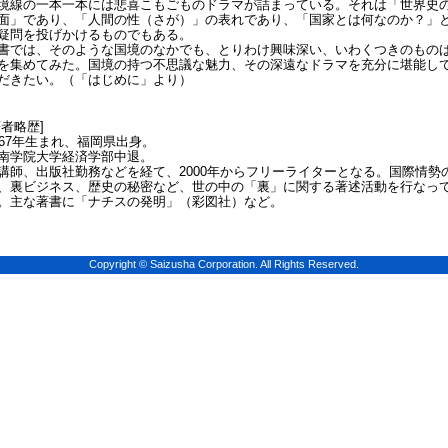
境線の一本一本には悲喜こもごものドラマが詰まっている。それは「世界史
面」であり、「人間の性（さが）」の表れであり、「国家とは何なのか？」
疑問を投げかけるものでもある。
書では、そのような国境のなかでも、とりわけ興味深い、いわくつきのもの
を集めてみた。国境の持つ不思議な魅力、その深遠なドラマを充分に堪能し
だきたい。（「はじめに」より）
著者略歴]
967年生まれ、福岡県出身。
南学院大学経済学部中退。
講師、出版社勤務などを経て、2000年からフリーライターとなる。国際情勢
、裏ビジネス、歴史の秘密など、世の中の「裏」に関する著述活動を行なっ
。主な著書に「ナチスの発明」（彩図社）など。
Copyright © Saizusha Corporation. All Rights Reserved.