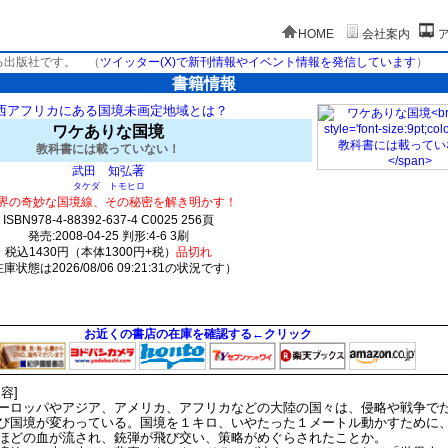
HOME
会社案内
る出版社です。
（
ツイッター(X)で新刊情報やイベント情報を発信しています
）
書籍情報
西アフリカにある国境未画定地域とは？
ワケありな国境
教科書には載っていない！
著
武田 知弘
タケダ トモヒロ
界の奇妙な国境線、その秘密を解き明かす！
ISBN978-4-88392-637-4 C0025 256頁
発売:2008-04-25 判形:4-6 3刷
税込1430円（本体1300円+税）
品切れ
庫状態は2026/08/06 09:21:31の状況です）
0(y0)t0:k0:s0;j0;(c0)
お近くの書店の在庫を確認する←クリック
内容]
ーロッパやアジア、アメリカ、アフリカなどの大陸の国々は、侵略や戦争で
び国境が変わっている。国境を１キロ、いやたった１メートル動かすために
ほどの血が流され、銃弾が飛び交い、策略がめぐらされたことか。