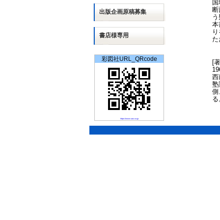
国
断
出版
企画
原稿募集
う
本
り
書店様専用
た
彩図社URL_QRcode
[
1
西
塾
側
る
https://www.saiz.co.jp