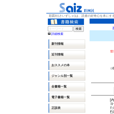
彩図社(さいずしゃ)は、読者の好奇心を本にす
詳細検索
新刊情報
世
近刊情報
おススメの本
（在
ジャンル別
一覧
全書籍一覧
電子書籍一覧
[
ヨ
た
正誤表
れ