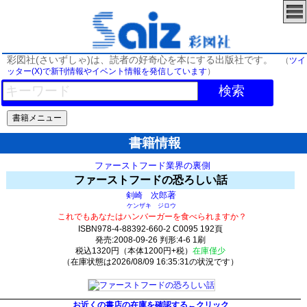
彩図社(さいずしゃ)は、読者の好奇心を本にする出版社です。
（
ツイ
ッター(X)で新刊情報やイベント情報を発信しています
）
検索
書籍情報
ファーストフード業界の裏側
ファーストフードの恐ろしい話
著
剣崎 次郎
ケンザキ ジロウ
これでもあなたはハンバーガーを食べられますか？
ISBN978-4-88392-660-2 C0095 192頁
発売:2008-09-26 判形:4-6 1刷
税込1320円（本体1200円+税）
在庫僅少
（在庫状態は2026/08/09 16:35:31の状況です）
2(y2)t0:k0:s0;j0;(c100)
お近くの書店の在庫を確認する←クリック