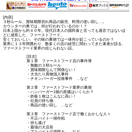
[内容]
３秒ルール、賞味期限切れ商品の販売、料理の使い回し…。
カウンターの奥では、何が行われているのか！？
日本上陸から約４０年。現代日本人の国民食と言っても過言ではないほ
どに成長した、ファーストフード。
安くておいしい、その味の裏側では一体何が起こっているのか？
業界に１３年間携わり、数多くの店の経営に関わってきた著者が語る、
ファーストフード業界の信じられない話。
[目次]
第１章 ファーストフード店の事件簿
・無敵の３秒ルール
・賞味期限なんて関係ない！
・大当たり異物混入事件
・チキンバーガー拉致事件 …など
第２章 ファーストフード業界の裏側
・ハンバーガー1個の原価はいくらか？
・鉄板１枚はこんなに高い！
・社員の持ち物
・商品の使い回し …など
第３章 ファーストフード店で働くおかしな人々
・不正バイト一掃作戦
・持ち逃げ
・最強の大店長
・アルバイトの逆恨み …など