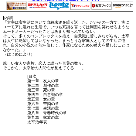
[内容]
「太宰は実生活において自殺未遂を繰り返した。だがその一方で、実に
ユーモアに溢れた生活で、いつも冗談を言っては周囲を笑わせるような
ムードメーカーだったことはあまり知られていない。
そして、多くのコンプレックスを抱え、自意識に苦しみながらも、太宰
は人生に絶望してはいなかった。まっとうな家庭人としての生活に憧
れ、自分の小説の才能を信じて、作家になるための努力を惜しむことは
なかった。」
（はじめにより）
親しい友人や家族、恋人に語った言葉の数々。
そこから、太宰治の人間性が見えてくる――。
[目次]
第一章 友人の章
第二章 創作の章
第三章 死の章
第四章 自意識の章
第五章 女の章
第六章 苦悩の章
第七章 生活の章
第八章 青春時代の章
第九章 家族の章
太宰治年表