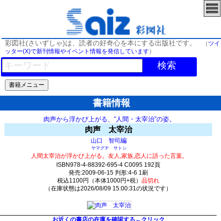
彩図社(さいずしゃ)は、読者の好奇心を本にする出版社です。
（
ツイ
ッター(X)で新刊情報やイベント情報を発信しています
）
検索
書籍情報
肉声から浮かび上がる、“人間・太宰治”の姿。
肉声 太宰治
編
山口 智司
ヤマグチ サトシ
人間太宰治が浮かび上がる。友人,家族,恋人に語った言葉。
ISBN978-4-88392-695-4 C0095 192頁
発売:2009-06-15 判形:4-6 1刷
税込1100円（本体1000円+税）
品切れ
（在庫状態は2026/08/09 15:00:31の状況です）
0(y0)t0:k0:s0;j0;(c0)
お近くの書店の在庫を確認する←クリック