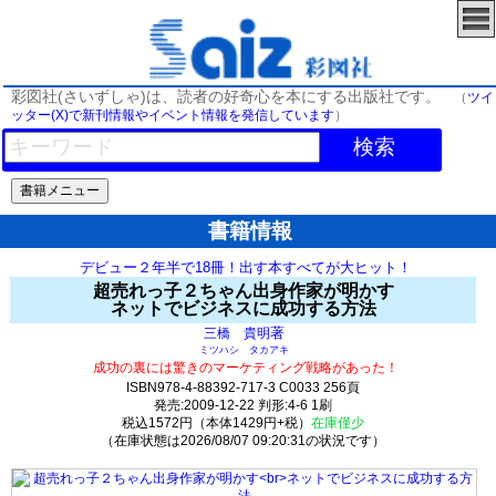
彩図社(さいずしゃ)は、読者の好奇心を本にする出版社です。
（
ツイ
ッター(X)で新刊情報やイベント情報を発信しています
）
検索
書籍情報
デビュー２年半で18冊！出す本すべてが大ヒット！
超売れっ子２ちゃん出身作家が明かす
ネットでビジネスに成功する方法
著
三橋 貴明
ミツハシ タカアキ
成功の裏には驚きのマーケティング戦略があった！
ISBN978-4-88392-717-3 C0033 256頁
発売:2009-12-22 判形:4-6 1刷
税込1572円（本体1429円+税）
在庫僅少
（在庫状態は2026/08/07 09:20:31の状況です）
2(y1)t0:k0:s1;j1;(c50;o50)