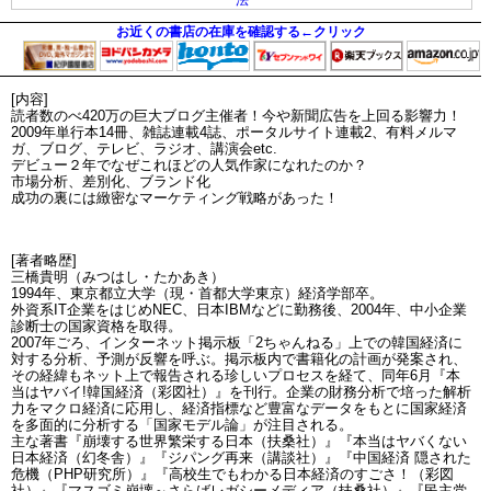
お近くの書店の在庫を確認する←クリック
[内容]
読者数のべ420万の巨大ブログ主催者！今や新聞広告を上回る影響力！
2009年単行本14冊、雑誌連載4誌、ポータルサイト連載2、有料メルマ
ガ、ブログ、テレビ、ラジオ、講演会etc.
デビュー２年でなぜこれほどの人気作家になれたのか？
市場分析、差別化、ブランド化
成功の裏には緻密なマーケティング戦略があった！
[著者略歴]
三橋貴明（みつはし・たかあき）
1994年、東京都立大学（現・首都大学東京）経済学部卒。
外資系IT企業をはじめNEC、日本IBMなどに勤務後、2004年、中小企業
診断士の国家資格を取得。
2007年ごろ、インターネット掲示板「2ちゃんねる」上での韓国経済に
対する分析、予測が反響を呼ぶ。掲示板内で書籍化の計画が発案され、
その経緯もネット上で報告される珍しいプロセスを経て、同年6月『本
当はヤバイ!韓国経済（彩図社）』を刊行。企業の財務分析で培った解析
力をマクロ経済に応用し、経済指標など豊富なデータをもとに国家経済
を多面的に分析する「国家モデル論」が注目される。
主な著書『崩壊する世界繁栄する日本（扶桑社）』『本当はヤバくない
日本経済（幻冬舎）』『ジパング再来（講談社）』『中国経済 隠された
危機（PHP研究所）』『高校生でもわかる日本経済のすごさ！（彩図
社）』『マスゴミ崩壊～さらばレガシーメディア（扶桑社）』『民主党