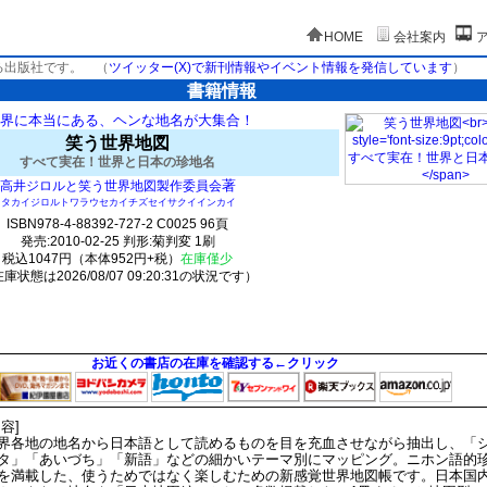
HOME
会社案内
る出版社です。
（
ツイッター(X)で新刊情報やイベント情報を発信しています
）
書籍情報
界に本当にある、ヘンな地名が大集合！
笑う世界地図
すべて実在！世界と日本の珍地名
著
高井ジロルと笑う世界地図製作委員会
タカイジロルトワラウセカイチズセイサクイインカイ
ISBN978-4-88392-727-2 C0025 96頁
発売:2010-02-25 判形:菊判変 1刷
税込1047円（本体952円+税）
在庫僅少
庫状態は2026/08/07 09:20:31の状況です）
2(y2)t0:k0:s0;j0;(c13;o13)
お近くの書店の在庫を確認する←クリック
内容]
界各地の地名から日本語として読めるものを目を充血させながら抽出し、「
タ」「あいづち」「新語」などの細かいテーマ別にマッピング。ニホン語的
を満載した、使うためではなく楽しむための新感覚世界地図帳です。日本国