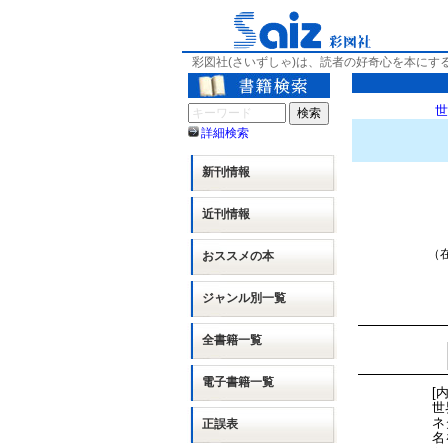
彩図社(さいずしゃ)は、読者の好奇心を本にす
世
詳細検索
新刊情報
近刊情報
（在
おススメの本
ジャンル別
一覧
全書籍一覧
電子書籍一覧
[
世
ネ
正誤表
名