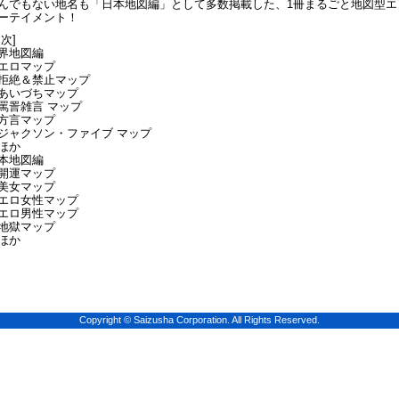
んでもない地名も「日本地図編」として多数掲載した、1冊まるごと地図型エ
ーテイメント！
目次]
界地図編
ロマップ
絶＆禁止マップ
いづちマップ
詈雑言 マップ
言マップ
ャクソン・ファイブ マップ
ほか
本地図編
運マップ
女マップ
ロ女性マップ
ロ男性マップ
獄マップ
ほか
Copyright © Saizusha Corporation. All Rights Reserved.