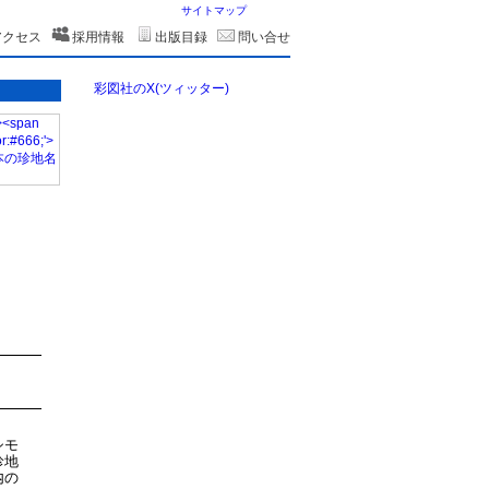
サイトマップ
アクセス
採用情報
出版目録
問い合せ
彩図社のX(ツィッター)
シモ
珍地
内の