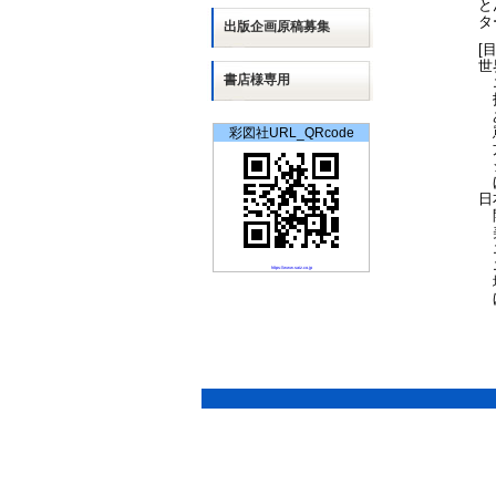
と
タ
出版
企画
原稿募集
[
世
書店様専用
エ
拒
あ
罵
彩図社URL_QRcode
方
ジ
日
開
美
エ
エ
https://www.saiz.co.jp
地