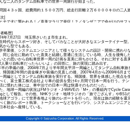
んな二人のタンデム自転車での世界一周旅行が始まった。
問国４３ヶ国、総費用約１５００万円、総走行距離２万６０００キロの二人
目次]
ヒチで犬に襲われる！／直美マラリア発症！？／タンザニアで命がけのサフ
ーク／南アフリカでハエ戦争／ピンチ！ナオミが不法入国者に！？／チュニ
投石事件／チリでまさかの手術！／タヒチでテロ！？／恐怖、タイのゴース
著者略歴]
ン／タンザニアで直美を置き忘れ／ハンガリーの全裸キャンプ場／日本で泥
974年7月27日 埼玉県さいたま市生まれ。
！！
生時代からスポーツ好き、そしてバカなことが大好きなエンターテイナー型
気から型でもある。
学卒業後、システムエンジニアとして様々なシステムの設計・開発に携わり
、同じ会社に勤めていた直美と結婚し普通に生活している時、人生を後悔し
いとの思いから自転車世界一周の計画を直美に持ちかける。それに対する直
2人乗り自転車だったらいいよ」の回答に、旅の実現に踏み出す。
年半の準備の後、2004年7月より半年間太平洋一周編としてタンデム自転車旅
。帰国後2年間の資金稼ぎや装備の見直しの後、2007年4月から2009年6月ま
一周編としてタンデム自転車旅を実行する。帰国後、世界を体感した視点を
べく、富士重工株式会社より車の提供を受け4ヶ月間で日本一周を行う。テン
活に慣れた体には、車中泊での日本一周は快適そのものだった。
た、地球一周編の状況はFMラジオ・J-WAVEの「M+」の番組内でCycle Carav
logとして報告。その他、NHKラジオ・地球ラジオの「旅でござんす」やBS1
地球アゴラ」にて世界各地より旅のレポートを行った。現在は旅の経験を還
べく旅のレポート執筆、トークショーなどを行いつつ、システムエンジニア
日本社会へ復帰している。
Copyright © Saizusha Corporation. All Rights Reserved.