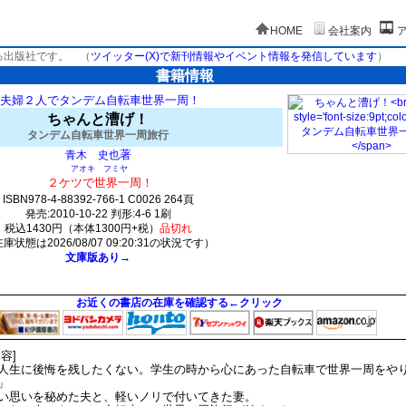
HOME
会社案内
る出版社です。
（
ツイッター(X)で新刊情報やイベント情報を発信しています
）
書籍情報
夫婦２人でタンデム自転車世界一周！
ちゃんと漕げ！
タンデム自転車世界一周旅行
著
青木 史也
アオキ フミヤ
２ケツで世界一周！
ISBN978-4-88392-766-1 C0026 264頁
発売:2010-10-22 判形:4-6 1刷
税込1430円（本体1300円+税）
品切れ
庫状態は2026/08/07 09:20:31の状況です）
文庫版あり→
0(y0)t0:k0:s0;j0;(c0)
お近くの書店の在庫を確認する←クリック
内容]
人生に後悔を残したくない。学生の時から心にあった自転車で世界一周をや
」
い思いを秘めた夫と、軽いノリで付いてきた妻。