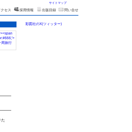
サイトマップ
アクセス
採用情報
出版目録
問い合せ
彩図社のX(ツィッター)
りた