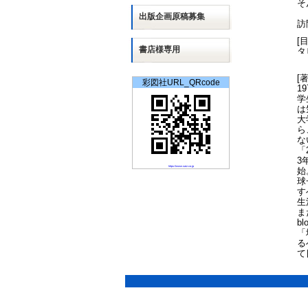
そ
出版
企画
原稿募集
訪
[
書店様専用
タ
パ
で
[
ウ
彩図社URL_QRcode
1
棒
学
は
大
ら
な
「
3
https://www.saiz.co.jp
始
球
す
生
ま
b
「
る
て