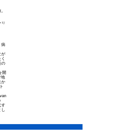
旅。
ァリ
ジア
トタ
。病
なが
たく
美の
を開
で地
生か
ト
an
の
元す
とし