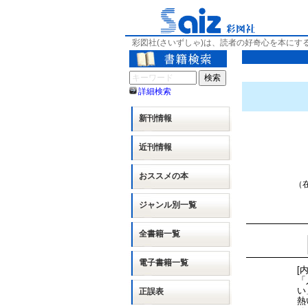
彩図社(さいずしゃ)は、読者の好奇心を本にす
詳細検索
新刊情報
近刊情報
おススメの本
（在
ジャンル別
一覧
全書籍一覧
電子書籍一覧
[
「
い
正誤表
熱