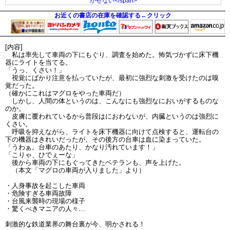
お近くの書店の在庫を確認する←クリック
[内容]
私は率先して車両の下にもぐり、調査を始めた。怖気づかずに床下機
器にライトを当てる。
「うっ、くさい！」
視覚にばかり注意を払っていたが、最初に強烈な刺激を受けたのは嗅
覚だった。
（確かにこれはマグロをやった車両だ）
しかし、人間の体というのは、こんなにも強烈なにおいがするものな
のか。
皮膚に覆われているから普段はにおわないが、内臓というのは強烈に
くさい。
呼吸を抑えながら、ライトを床下機器に向けて点検すると、運転台の
下の機器はきれいだったが、その後方の台車は血に染まっていた。
「うわぁ。台車のあたり、かなり汚れています！」
「こりゃ、ひでぇーな」
後から車両の下にもぐってきたベテランも、声を上げた。
（本文「マグロの車両が入りました」より）
・人身事故を起こした車両
・危険すぎる車両故障
・台風来襲時の現場の様子
・驚くべきマニアの人々…
刺激的な鉄道業界の舞台裏が今、明かされる！