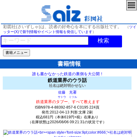
彩図社(さいずしゃ)は、読者の好奇心を本にする出版社です。
（
ツイ
ッター(X)で新刊情報やイベント情報を発信しています
）
検索
書籍情報
誰も書かなかった鉄道の裏側を大公開！
鉄道業界のウラ話
社名は絶対明かせない
著
佐藤 充
サトウ ミツル
鉄道業界のタブー、すべて教えます
ISBN978-4-88392-857-6 C0195 224頁
発売:2012-04-13 判形:文庫 2刷
税込681円（本体619円+税）在庫あり
（在庫状態は2026/08/06 09:21:31の状況です）
54(y21)t0:k0:s33;j33;(c103;o226)