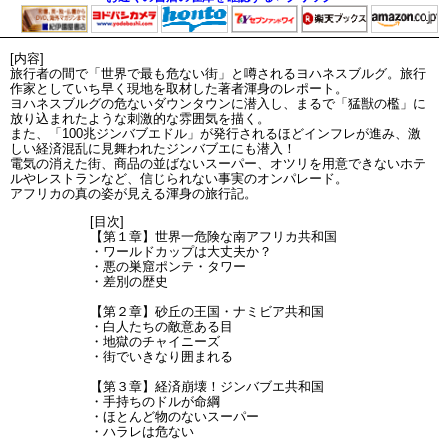
[内容]
旅行者の間で「世界で最も危ない街」と噂されるヨハネスブルグ。旅行
作家としていち早く現地を取材した著者渾身のレポート。
ヨハネスブルグの危ないダウンタウンに潜入し、まるで「猛獣の檻」に
放り込まれたような刺激的な雰囲気を描く。
また、「100兆ジンバブエドル」が発行されるほどインフレが進み、激
しい経済混乱に見舞われたジンバブエにも潜入！
電気の消えた街、商品の並ばないスーパー、オツリを用意できないホテ
ルやレストランなど、信じられない事実のオンパレード。
アフリカの真の姿が見える渾身の旅行記。
[目次]
【第１章】世界一危険な南アフリカ共和国
・ワールドカップは大丈夫か？
・悪の巣窟ポンテ・タワー
・差別の歴史
【第２章】砂丘の王国・ナミビア共和国
・白人たちの敵意ある目
・地獄のチャイニーズ
・街でいきなり囲まれる
【第３章】経済崩壊！ジンバブエ共和国
・手持ちのドルが命綱
・ほとんど物のないスーパー
・ハラレは危ない