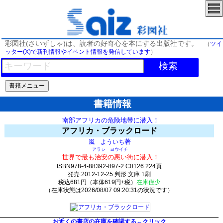
彩図社(さいずしゃ)は、読者の好奇心を本にする出版社です。
（
ツイ
ッター(X)で新刊情報やイベント情報を発信しています
）
検索
書籍情報
南部アフリカの危険地帯に潜入！
アフリカ・ブラックロード
著
嵐 よういち
アラシ ヨウイチ
世界で最も治安の悪い街に潜入！
ISBN978-4-88392-897-2 C0126 224頁
発売:2012-12-25 判形:文庫 1刷
税込681円（本体619円+税）
在庫僅少
（在庫状態は2026/08/07 09:20:31の状況です）
28(y19)t0:k0:s9;j9;(c671;o661)
お近くの書店の在庫を確認する←クリック