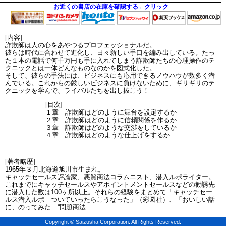
お近くの書店の在庫を確認する←クリック
[内容]
詐欺師は人の心をあやつるプロフェッショナルだ。
彼らは時代に合わせて進化し、日々新しい手口を編み出している。たっ
た１本の電話で何千万円も手に入れてしまう詐欺師たちの心理操作のテ
クニックとは一体どんなものなのかを図式化した。
そして、彼らの手法には、ビジネスにも応用できるノウハウが数多く潜
んでいる。これからの厳しいビジネスに負けないために、ギリギリのテ
クニックを学んで、ライバルたちを出し抜こう！
[目次]
１章 詐欺師はどのように舞台を設定するか
２章 詐欺師はどのように信頼関係を作るか
３章 詐欺師はどのような交渉をしているか
４章 詐欺師はどのような仕上げをするか
[著者略歴]
1965年３月北海道旭川市生まれ。
キャッチセールス評論家、悪質商法コラムニスト、潜入ルポライター。
これまでにキャッチセールスやアポイントメントセールスなどの勧誘先
に潜入した数は100ヶ所以上。それらの経験をまとめて「キャッチセー
ルス潜入ルポ ついていったらこうなった」（彩図社）、「おいしい話
に、のってみた “問題商法
Copyright © Saizusha Corporation. All Rights Reserved.