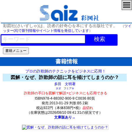
彩図社(さいずしゃ)は、読者の好奇心を本にする出版社です。
（
ツイ
ッター(X)で新刊情報やイベント情報を発信しています
）
検索
書籍情報
プロの詐欺師のテクニックをビジネスに応用！
図解・なぜ、詐欺師の話に耳を傾けてしまうのか？
著
多田 文明
タダ フミアキ
詐欺師の手口を図解で解説+ビジネスにも応用できる
ISBN978-4-88392-900-9 C0036 80頁
発売:2013-01-29 判形:B5 2刷
税込922円（本体838円+税）
品切れ
（在庫状態は2026/08/10 09:41:31の状況です）
文庫版あり→
0(y0)t0:k0:s0;j0;(c198)