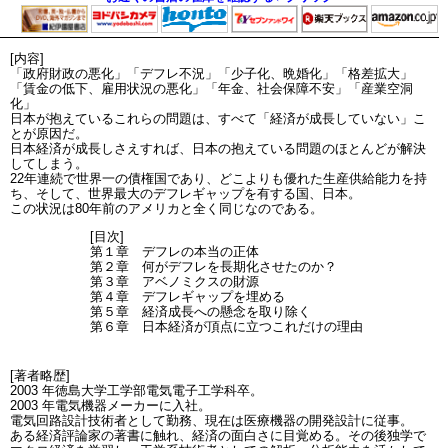
[内容]
「政府財政の悪化」「デフレ不況」「少子化、晩婚化」「格差拡大」
「賃金の低下、雇用状況の悪化」「年金、社会保障不安」「産業空洞
化」
日本が抱えているこれらの問題は、すべて「経済が成長していない」こ
とが原因だ。
日本経済が成長しさえすれば、日本の抱えている問題のほとんどが解決
してしまう。
22年連続で世界一の債権国であり、どこよりも優れた生産供給能力を持
ち、そして、世界最大のデフレギャップを有する国、日本。
この状況は80年前のアメリカと全く同じなのである。
[目次]
第１章 デフレの本当の正体
第２章 何がデフレを長期化させたのか？
第３章 アベノミクスの財源
第４章 デフレギャップを埋める
第５章 経済成長への懸念を取り除く
第６章 日本経済が頂点に立つこれだけの理由
[著者略歴]
2003 年徳島大学工学部電気電子工学科卒。
2003 年電気機器メーカーに入社。
電気回路設計技術者として勤務、現在は医療機器の開発設計に従事。
ある経済評論家の著書に触れ、経済の面白さに目覚める。その後独学で