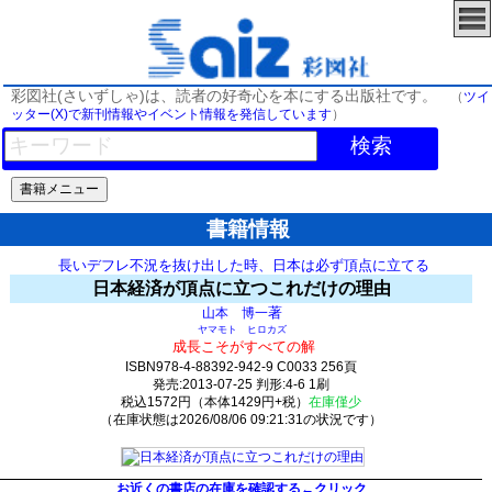
彩図社(さいずしゃ)は、読者の好奇心を本にする出版社です。
（
ツイ
ッター(X)で新刊情報やイベント情報を発信しています
）
検索
書籍情報
長いデフレ不況を抜け出した時、日本は必ず頂点に立てる
日本経済が頂点に立つこれだけの理由
著
山本 博一
ヤマモト ヒロカズ
成長こそがすべての解
ISBN978-4-88392-942-9 C0033 256頁
発売:2013-07-25 判形:4-6 1刷
税込1572円（本体1429円+税）
在庫僅少
（在庫状態は2026/08/06 09:21:31の状況です）
12(y4)t0:k0:s8;j8;(c59;o59)
お近くの書店の在庫を確認する←クリック