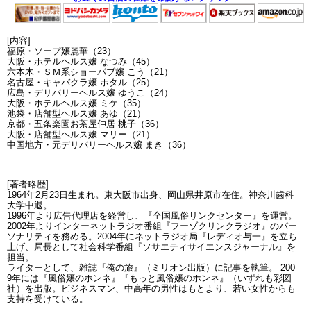
[内容]
福原・ソープ嬢麗華（23）
大阪・ホテルヘルス嬢 なつみ（45）
六本木・ＳＭ系ショーパブ嬢 こう（21）
名古屋・キャバクラ嬢 ホタル（25）
広島・デリバリーヘルス嬢 ゆうこ（24）
大阪・ホテルヘルス嬢 ミケ（35）
池袋・店舗型ヘルス嬢 あゆ（21）
京都・五条楽園お茶屋仲居 桃子（36）
大阪・店舗型ヘルス嬢 マリー（21）
中国地方・元デリバリーヘルス嬢 まき（36）
[著者略歴]
1964年2月23日生まれ。東大阪市出身、岡山県井原市在住。神奈川歯科
大学中退。
1996年より広告代理店を経営し、『全国風俗リンクセンター』を運営。
2002年よりインターネットラジオ番組『フーゾクリンクラジオ』のパー
ソナリティを務める。2004年にネットラジオ局『レディオ与一』を立ち
上げ、局長として社会科学番組『ソサエティサイエンスジャーナル』を
担当。
ライターとして、雑誌『俺の旅』（ミリオン出版）に記事を執筆。 200
9年には『風俗嬢のホンネ』『もっと風俗嬢のホンネ』（いずれも彩図
社）を出版。ビジネスマン、中高年の男性はもとより、若い女性からも
支持を受けている。