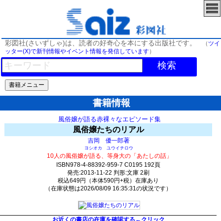
彩図社(さいずしゃ)は、読者の好奇心を本にする出版社です。
（
ツイ
ッター(X)で新刊情報やイベント情報を発信しています
）
検索
書籍情報
風俗嬢が語る赤裸々なエピソード集
風俗嬢たちのリアル
著
吉岡 優一郎
ヨシオカ ユウイチロウ
10人の風俗嬢が語る、等身大の「あたしの話」
ISBN978-4-88392-959-7 C0195 192頁
発売:2013-11-22 判形:文庫 2刷
税込649円（本体590円+税）在庫あり
（在庫状態は2026/08/09 16:35:31の状況です）
554(y40)t0:k0:s514;j514;(c460;o560)
お近くの書店の在庫を確認する←クリック