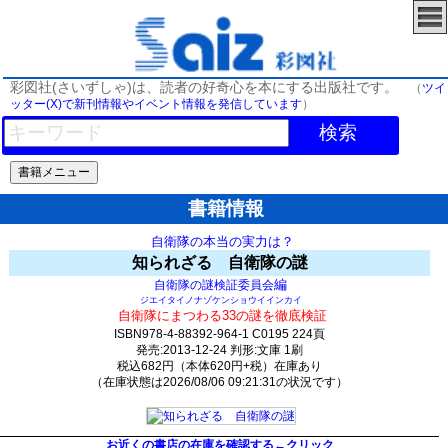
彩図社(さいずしゃ)は、読者の好奇心を本にする出版社です。
（
ツイ
ッター(X)で新刊情報やイベント情報を発信しています
）
検索
書籍情報
自衛隊の本当の実力は？
知られざる 自衛隊の謎
編
自衛隊の謎検証委員会
ジエイタイノナゾケンショウイインカイ
自衛隊にまつわる33の謎を徹底検証
ISBN978-4-88392-964-1 C0195 224頁
発売:2013-12-24 判形:文庫 1刷
税込682円（本体620円+税）在庫あり
（在庫状態は2026/08/06 09:21:31の状況です）
157(y122)t0:k0:s35;j35;(c540;o574)
お近くの書店の在庫を確認する←クリック