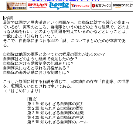
[内容]
最近では国防と災害派遣という両面から、自衛隊に対する関心が高まっ
ているが、実際のところ、自衛隊というのはどのような組織で、どのよ
うな活動を行い、どのような問題を抱えているのかなどということは、
一般にあまり知られていない。
そこで、自衛隊にまつわる33の「謎」についてまとめたのが本書であ
る。
自衛隊は他国の軍隊と比べてどの程度の実力があるのか？
自衛隊はどのような経緯で発足したのか？
自衛隊における階級制度の仕組みとは？
自衛隊員になると取れる資格がある？
自衛隊の海外活動における制限とは？
こうした疑問に対する解説を通じて、日本独自の存在「自衛隊」の世界
を、垣間見ていただければ幸いである。
（「はじめに」より）
[目次]
第１章 知られざる自衛隊の実力
第２章 知られざる自衛隊の歴史
第３章 知られざる自衛隊の組織
第４章 知られざる自衛隊の生活
第５章 知られざる自衛隊のルール