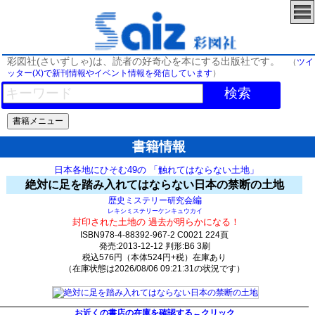
彩図社(さいずしゃ)は、読者の好奇心を本にする出版社です。
（
ツイ
ッター(X)で新刊情報やイベント情報を発信しています
）
検索
書籍情報
日本各地にひそむ49の 「触れてはならない土地」
絶対に足を踏み入れてはならない日本の禁断の土地
編
歴史ミステリー研究会
レキシミステリーケンキュウカイ
封印された土地の 過去が明らかになる！
ISBN978-4-88392-967-2 C0021 224頁
発売:2013-12-12 判形:B6 3刷
税込576円（本体524円+税）在庫あり
（在庫状態は2026/08/06 09:21:31の状況です）
26(y24)t0:k0:s2;j2;(c0)
お近くの書店の在庫を確認する←クリック