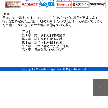
[内容]
日本には、気軽に触れてはならない“いわくつき”の場所が数多くある。
暗い歴史を秘めた土地、一般の人間は入れない土地、人が消えてしまっ
た土地――気になる49の土地の実態をすべて暴く！
[目次]
第１章 封印された日本の離島
第２章 封印された都市の謎
第３章 封印された日本の村
第４章 日本にある立入禁止地帯
第５章 日本列島の“ヤバイ話”
Copyright © Saizusha Corporation. All Rights Reserved.
↑