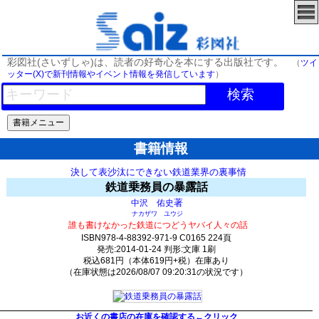
彩図社(さいずしゃ)は、読者の好奇心を本にする出版社です。
（
ツイ
ッター(X)で新刊情報やイベント情報を発信しています
）
検索
書籍情報
決して表沙汰にできない鉄道業界の裏事情
鉄道乗務員の暴露話
著
中沢 佑史
ナカザワ ユウジ
誰も書けなかった鉄道につどうヤバイ人々の話
ISBN978-4-88392-971-9 C0165 224頁
発売:2014-01-24 判形:文庫 1刷
税込681円（本体619円+税）在庫あり
（在庫状態は2026/08/07 09:20:31の状況です）
184(y57)t0:k0:s127;j127;(c449;o449)
お近くの書店の在庫を確認する←クリック