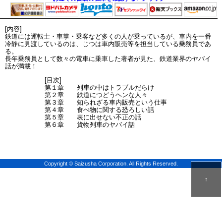
[内容]
鉄道には運転士・車掌・乗客など多くの人が乗っているが、車内を一番
冷静に見渡しているのは、じつは車内販売等を担当している乗務員であ
る。
長年乗務員として数々の電車に乗車した著者が見た、鉄道業界のヤバイ
話が満載！
[目次]
第１章 列車の中はトラブルだらけ
第２章 鉄道につどうヘンな人々
第３章 知られざる車内販売という仕事
第４章 食べ物に関する恐ろしい話
第５章 表に出せない不正の話
第６章 貨物列車のヤバイ話
Copyright © Saizusha Corporation. All Rights Reserved.
↑